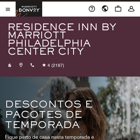
Skip to Content
Marriott Bonvoy
Abrir menu
RESIDENCE INN BY
MARRIOTT
PHILADELPHIA
CENTER CITY
+12155570005
4
(2187)
DESCONTOS E
PACOTES DE
TEMPORADA
Fique perto de casa nesta temporada e