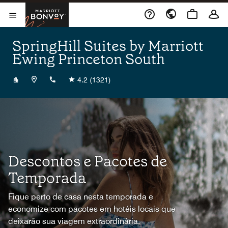
Skip to Content
Marriott Bonvoy
Abrir menu
SpringHill Suites by Marriott
Ewing Princeton South
+16095300900
4.2
(1321)
Descontos e Pacotes de
Temporada
Fique perto de casa nesta temporada e
economize com pacotes em hotéis locais que
deixarão sua viagem extraordinária.