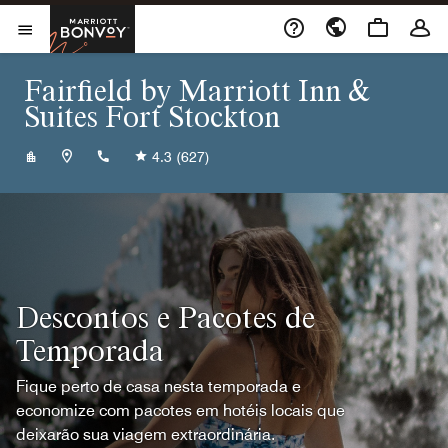
Skip to Content
Marriott Bonvoy
Abrir menu
Fairfield by Marriott Inn &
Suites Fort Stockton
+14322992252
4.3
(627)
Descontos e Pacotes de
Temporada
Fique perto de casa nesta temporada e
economize com pacotes em hotéis locais que
deixarão sua viagem extraordinária.