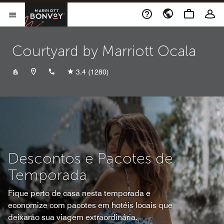
Skip to Content
Marriott Bonvoy
Abrir menu
Courtyard by Marriott Ocala
+13522378000
3.4
(1280)
Descontos e Pacotes de
Temporada
Fique perto de casa nesta temporada e
economize com pacotes em hotéis locais que
deixarão sua viagem extraordinária.