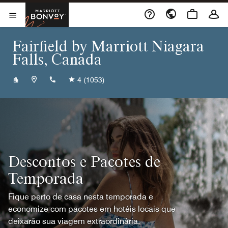
Skip to Content
Marriott Bonvoy
Abrir menu
Fairfield by Marriott Niagara
Falls, Canada
+19053562842
4
(1053)
Descontos e Pacotes de
Temporada
Fique perto de casa nesta temporada e
economize com pacotes em hotéis locais que
deixarão sua viagem extraordinária.