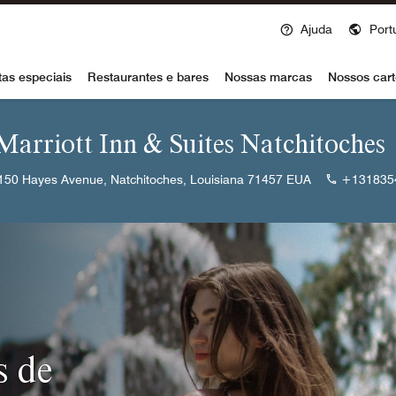
Ajuda
Port
voy
tas especiais
Restaurantes e bares
Nossas marcas
Nossos cart
 Marriott Inn & Suites Natchitoches
150 Hayes Avenue, Natchitoches, Louisiana 71457 EUA
+131835
s de