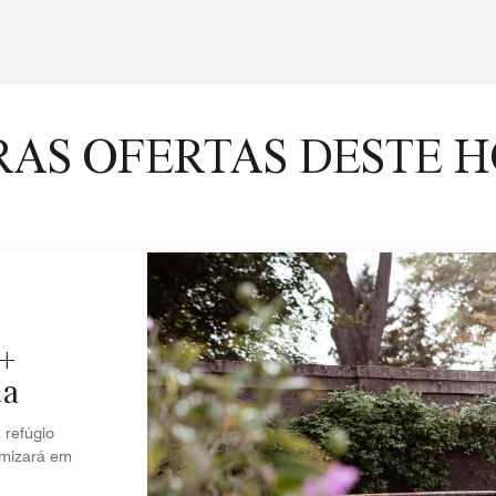
AS OFERTAS DESTE 
5+
da
refúgio
omizará em