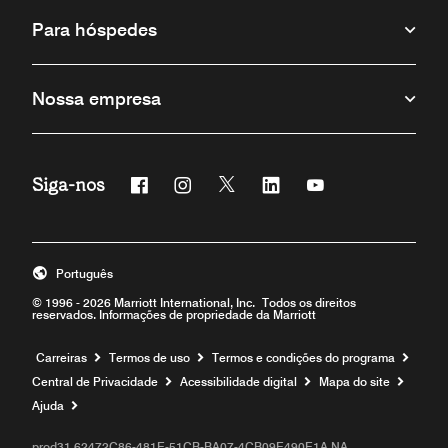
Para hóspedes
Nossa empresa
Siga-nos
Facebook
Instagram
Twitter
Linkedin
Youtube
Português
© 1996 - 2026 Marriott International, Inc. Todos os direitos
reservados. Informações de propriedade da Marriott
Carreiras
Termos de uso
Termos e condições do programa
Central de Privacidade
Acessibilidade digital
Mapa do site
Ajuda
prod31,62472C86-481E-51CB-BA07-4CB09E490E1A,NA