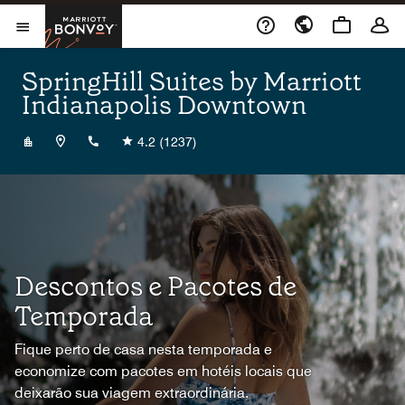
Skip to Content
Marriott Bonvoy
Abrir menu
SpringHill Suites by Marriott
Indianapolis Downtown
+13179727293
4.2
(1237)
Descontos e Pacotes de
Temporada
Fique perto de casa nesta temporada e
economize com pacotes em hotéis locais que
deixarão sua viagem extraordinária.