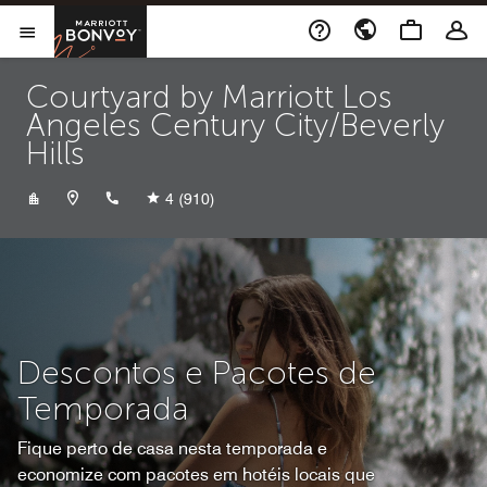
Skip to Content
Marriott Bonvoy
Abrir menu
Courtyard by Marriott Los
Angeles Century City/Beverly
Hills
+13105562777
4
(910)
Descontos e Pacotes de
Temporada
Fique perto de casa nesta temporada e
economize com pacotes em hotéis locais que