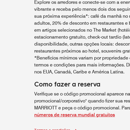
Explore os arredores e conecte-se com a energ
vibrante e receba pelo menos dois dos seguin
sua próxima experiência*: café da manhã no r
adultos, 20% de desconto em restaurantes e 
em artigos selecionados no The Market (hotéis
estacionamento gratuito, check-out tardio (lat
disponibilidade, outras opções locais: desco
restaurantes próximos ao hotel, souvenirs grat
*Benefícios mínimos variam por propriedade e
termos e condições para mais informações. Di
nos EUA, Canadá, Caribe e América Latina.
Como fazer a reserva
Verifique se o código promocional aparece na
promocional/corporativo" quando fizer sua res
MARRIOTT e peça o código promocional. Para 
números de reserva mundial gratuitos