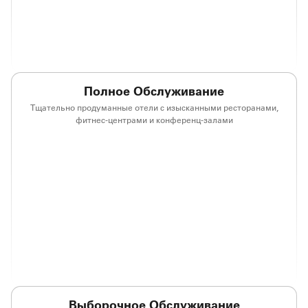
(opens in new window)
(opens in new window)
Полное Обслуживание
Тщательно продуманные отели с изысканными ресторанами,
фитнес-центрами и конференц-залами
(opens in new window)
(opens in new window)
(opens in new window)
(opens in new win
(opens in new window)
(opens in new window)
(opens in new window)
(opens in new win
(opens in new window)
(opens in new window)
(opens in new window)
(opens in new win
(opens in new window)
Выборочное Обслуживание