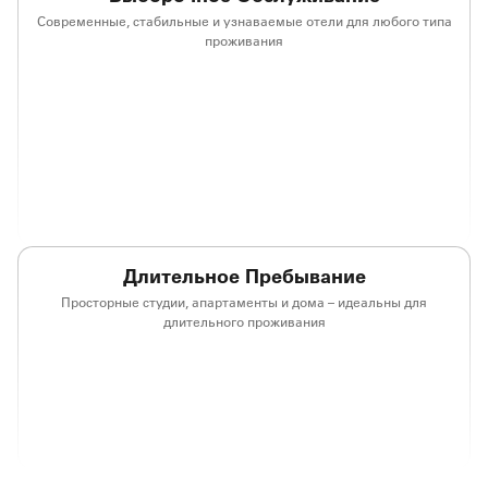
Современные, стабильные и узнаваемые отели для любого типа
проживания
(opens in new window)
(opens in new window)
(opens in new window)
(opens in new win
(opens in new window)
(opens in new window)
(opens in new window)
(opens in new win
(opens in new window)
(opens in new window)
(opens in new window)
(opens in new win
Длительное Пребывание
Просторные студии, апартаменты и дома – идеальны для
длительного проживания
(opens in new window)
(opens in new window)
(opens in new window)
(opens in new win
(opens in new window)
(opens in new window)
(opens in new window)