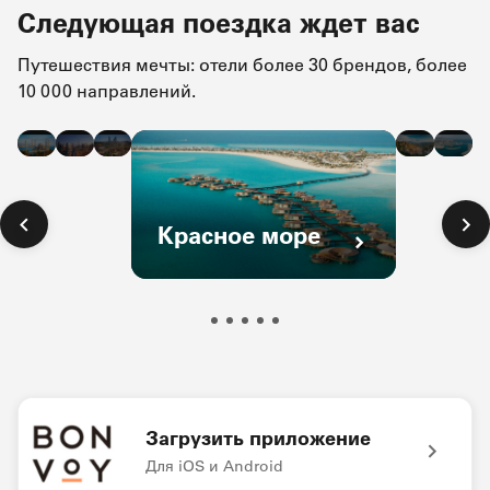
Следующая поездка ждет вас
Путешествия мечты: отели более 30 брендов, более
10 000 направлений.
Стамбул
Дубай
Баку
Тбил
К
Красное море
Загрузить приложение
Для iOS и Android