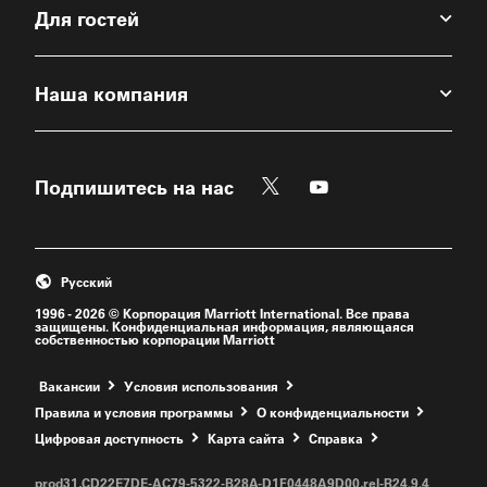
Для гостей
Наша компания
Twitter
Youtube
Подпишитесь на нас
Откроется новое окно
Откроется новое о
Русский
1996 - 2026 © Корпорация Marriott International. Все права
защищены. Конфиденциальная информация, являющаяся
собственностью корпорации Marriott
Откроется новое окно
Вакансии
Условия использования
Правила и условия программы
О конфиденциальности
Цифровая доступность
Kарта сайта
Справка
prod31,CD22E7DE-AC79-5322-B28A-D1F0448A9D00,rel-R24.9.4