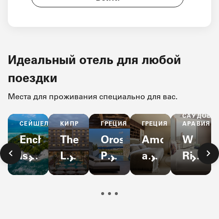
Идеальный отель для любой
поездки
Места для проживания специально для вас.
САУДОВС
ГРЕЦИЯ
СЕЙШЕЛЫ
ГРЕЦИЯ
АРАВИЯ
КИПР
Amoh,
Enchanted
Orosea
W
The
a
Island
Paros,
Riyadh
Landmark
Luxury
Resort
Autograph
-
Nicosia,
Collection
Collection
KAFD
Autograph
Resort
Collection