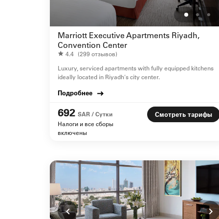
Marriott Executive Apartments Riyadh,
Convention Center
4.4
(299 отзывов)
Luxury, serviced apartments with fully equipped kitchens
ideally located in Riyadh's city center.
Подробнее
692
SAR / Сутки
Смотреть тарифы
Налоги и все сборы
включены