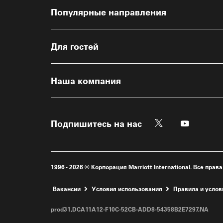
Популярные направления
Для гостей
Наша компания
Twitter
Youtube
Подпишитесь на нас
Откроется ново
Откроетс
1996 - 2026 © Корпорация Marriott International. Все 
Откроется новое окно
Вакансии
Условия использования
Правила и усло
prod31,DCA11A12-F10C-52CB-ADD8-54358B2E7297,NA