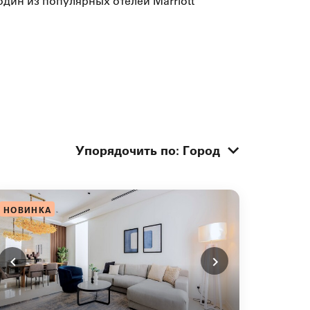
дин из популярных отелей Marriott
Упорядочить по
:
Город
НОВИНКА