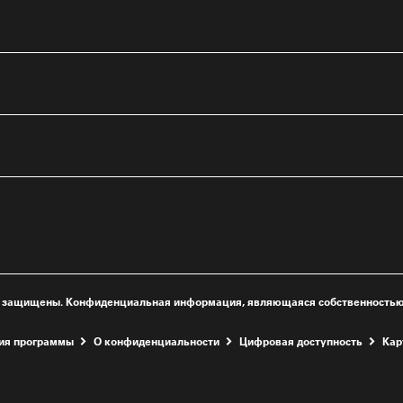
е окно
я новое окно
права защищены. Конфиденциальная информация, являющаяся собственностью
вия программы
О конфиденциальности
Цифровая доступность
Kар