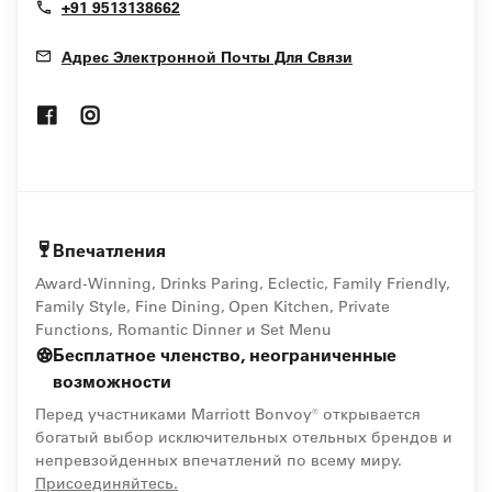
+91 9513138662
Адрес Электронной Почты Для Связи
Opens In New Window
Opens In New Window
Впечатления
Award-Winning, Drinks Paring, Eclectic, Family Friendly,
Family Style, Fine Dining, Open Kitchen, Private
Functions, Romantic Dinner и Set Menu
Бесплатное членство, неограниченные
возможности
Перед участниками Marriott Bonvoy® открывается
богатый выбор исключительных отельных брендов и
непревзойденных впечатлений по всему миру.
opens in new window
Присоединяйтесь.