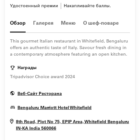
Удостоенный премии
Накапливайте баллы.
Обзор
Галерея
Меню
О шеф-поваре
This gourmet Italian restaurant in Whitefield, Bengaluru​
offers an authentic taste of Italy. Savour fresh dining in
a contemporary atmosphere featuring an open kitchen.
Награды
Tripadvisor Choice award 2024
Opens In New Window
Веб-Сайт Ресторана
Opens In New Wind
Bengaluru Marriott Hotel Whitefield
8th Road, Plot No 75, EPIP Area, Whitefield
Bengaluru
Opens In New Window
IN-KA
India
560066