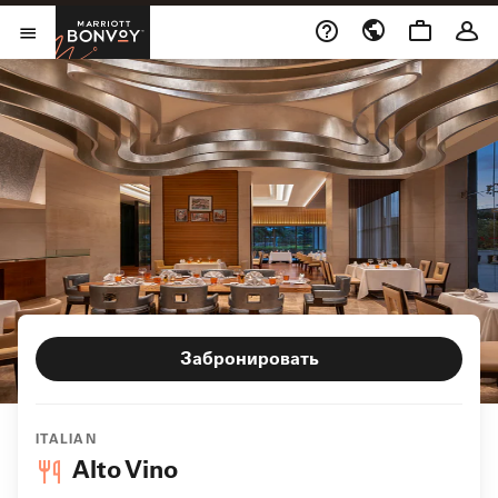
Skip to Content
Marriott Bonvoy
Открыть меню
Забронировать
ITALIAN
Alto Vino