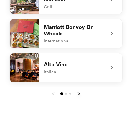
Grill
undefined WBG - Whitefield Bar and Grill
Marriott Bonvoy On
Wheels
International
undefined Marriott Bonvoy On Wheels
Alto Vino
Italian
undefined Alto Vino