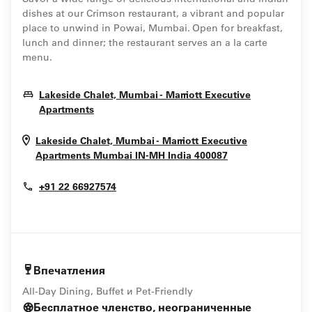
dishes at our Crimson restaurant, a vibrant and popular
place to unwind in Powai, Mumbai. Open for breakfast,
lunch and dinner; the restaurant serves an a la carte
menu.
Lakeside Chalet, Mumbai - Marriott Executive
Opens In New Window
Apartments
Lakeside Chalet, Mumbai - Marriott Executive
Opens In New 
Apartments
Mumbai
IN-MH
India
400087
+91 22 66927574
Впечатления
All-Day Dining, Buffet и Pet-Friendly
Бесплатное членство, неограниченные