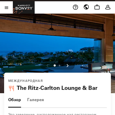
Skip to Content
Marriott Bonvoy
Открыть меню
МЕЖДУНАРОДНАЯ
The Ritz-Carlton Lounge & Bar
Обзор
Галерея
Это заведение, расположенное над рестораном