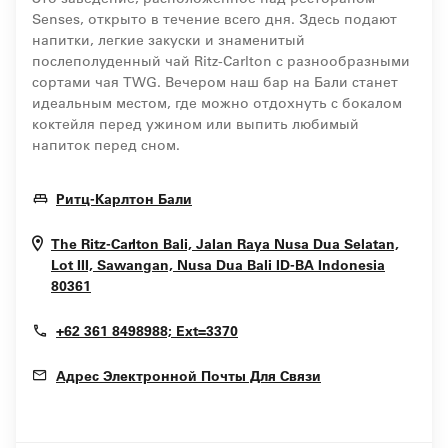
Senses, открыто в течение всего дня. Здесь подают
напитки, легкие закуски и знаменитый
послеполуденный чай Ritz-Carlton с разнообразными
сортами чая TWG. Вечером наш бар на Бали станет
идеальным местом, где можно отдохнуть с бокалом
коктейля перед ужином или выпить любимый
напиток перед сном.
Opens In New Window
Ритц-Карлтон Бали
The Ritz-Carlton Bali, Jalan Raya Nusa Dua Selatan,
Lot III, Sawangan, Nusa Dua
Bali
ID-BA
Indonesia
Opens In New Window
80361
+62 361 8498988; Ext=3370
Адрес Электронной Почты Для Связи