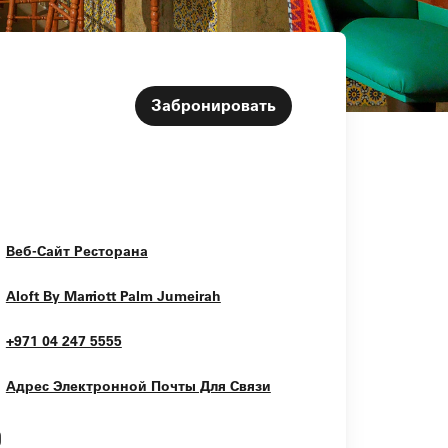
Забронировать
Opens In New Window
Веб-Сайт Ресторана
Opens In New Window
Aloft By Marriott Palm Jumeirah
+971 04 247 5555
Адрес Электронной Почты Для Связи
Opens In New Window