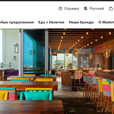
Справка
Русский
nvoy
обые предложения
Еда + Напитки
Наши бренды
О Marrio