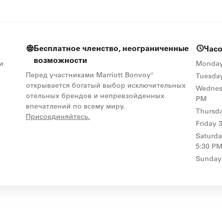
Бесплатное членство, неограниченные
Час
возможности
 и
Monda
Перед участниками Marriott Bonvoy®
Tuesda
открывается богатый выбор исключительных
Wednes
отельных брендов и непревзойденных
PM
впечатлений по всему миру.
Thursd
opens in new window
Присоединяйтесь.
Friday
Saturd
5:30 PM
Sunday