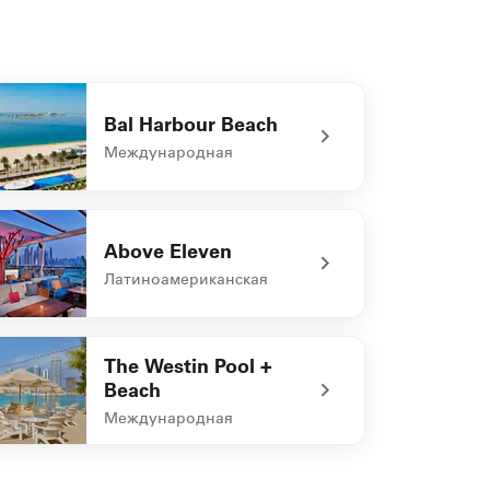
Bal Harbour Beach
Международная
defined Bal Harbour Beach
Above Eleven
Латиноамериканская
defined Above Eleven
The Westin Pool +
Beach
Международная
defined The Westin Pool + Beach