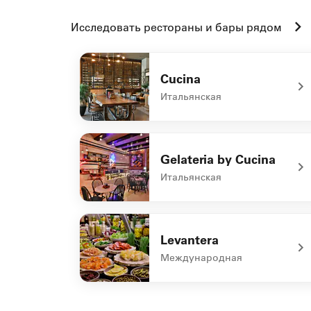
Исследовать рестораны и бары рядом
Cucina
Итальянская
undefined Cucina
Gelateria by Cucina
Итальянская
undefined Gelateria by Cucina
Levantera
Международная
undefined Levantera