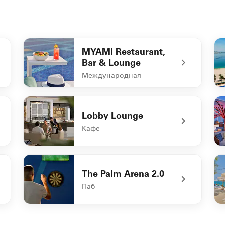
MYAMI Restaurant,
Bar & Lounge
Международная
undefined MYAMI Restaurant, Bar & Lounge
un
Lobby Lounge
Кафе
undefined Lobby Lounge
un
The Palm Arena 2.0
Паб
undefined The Palm Arena 2.0
un