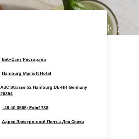
Opens In New Window
Веб-Сайт Ресторана
Opens In New Window
Hamburg Marriott Hotel
ABC Strasse 52
Hamburg
DE-HH
Germany
Opens In New Window
20354
+49 40 3505; Ext=1738
Адрес Электронной Почты Для Связи