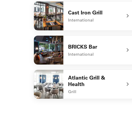
Cast Iron Grill
International
undefined Cast Iron Grill
BRICKS Bar
International
undefined BRICKS Bar
Atlantic Grill &
Health
Grill
undefined Atlantic Grill & Health