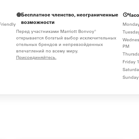
Бесплатное членство, неограниченные
Час
возможности
Friendly
Monda
Перед участниками Marriott Bonvoy®
Tuesda
открывается богатый выбор исключительных
Wednes
отельных брендов и непревзойденных
PM
впечатлений по всему миру.
Thursd
opens in new window
Присоединяйтесь.
Friday
Saturd
Sunday