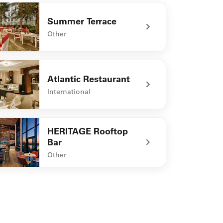
Summer Terrace
Other
defined Summer Terrace
Atlantic Restaurant
International
defined Atlantic Restaurant
HERITAGE Rooftop
Bar
Other
defined HERITAGE Rooftop Bar