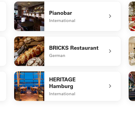
Pianobar
International
undefined Pianobar
un
BRICKS Restaurant
German
undefined BRICKS Restaurant
un
HERITAGE
Hamburg
International
undefined HERITAGE Hamburg
un