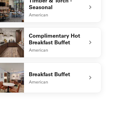
Timber & Torch -
Seasonal
American
defined Timber & Torch - Seasonal
Complimentary Hot
Breakfast Buffet
American
defined Complimentary Hot Breakfast Buffet
Breakfast Buffet
American
defined Breakfast Buffet