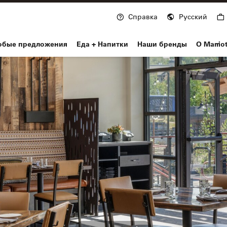
Справка
Русский
nvoy
обые предложения
Еда + Напитки
Наши бренды
О Marrio