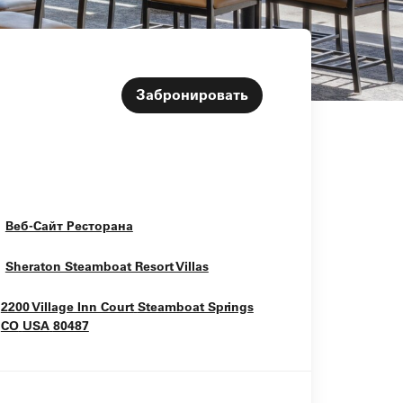
Забронировать
Opens In New Window
Веб-Сайт Ресторана
Opens In New Window
Sheraton Steamboat Resort Villas
2200 Village Inn Court
Steamboat Springs
Opens In New Window
CO
USA
80487