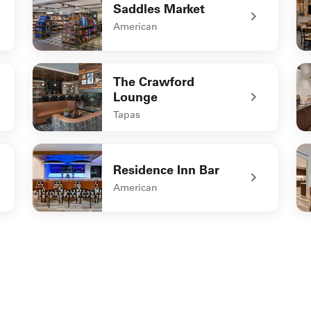
Saddles Market
American
undefined Saddles Market
un
The Crawford
Lounge
Tapas
fet
undefined The Crawford Lounge
un
Residence Inn Bar
American
undefined Residence Inn Bar
un