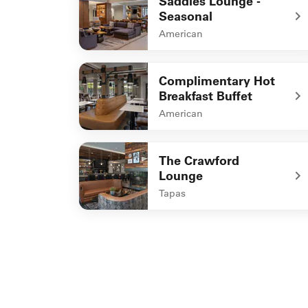
Saddles Lounge -
Seasonal
American
undefined Saddles Lounge - Seasonal
Complimentary Hot
Breakfast Buffet
American
undefined Complimentary Hot Breakfast Buf
The Crawford
Lounge
Tapas
undefined The Crawford Lounge