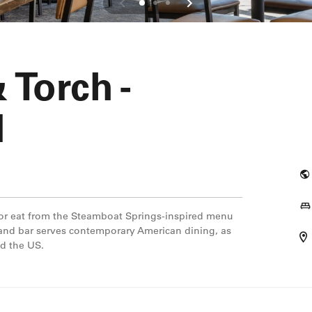
 Torch -
l
o or eat from the Steamboat Springs-inspired menu
t and bar serves contemporary American dining, as
nd the US.