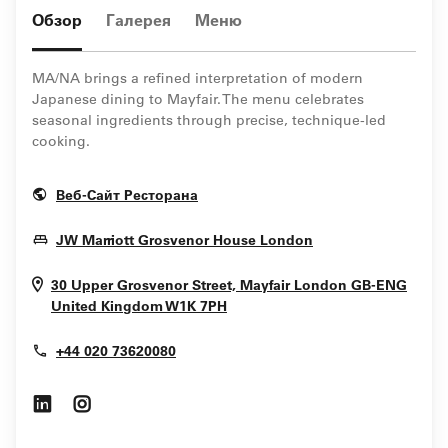
Обзор
Галерея
Меню
MA/NA brings a refined interpretation of modern
Japanese dining to Mayfair. The menu celebrates
seasonal ingredients through precise, technique-led
cooking.
Opens In New Window
Веб-Сайт Ресторана
Opens In New Wi
JW Marriott Grosvenor House London
30 Upper Grosvenor Street, Mayfair
London
GB-ENG
Opens In New Window
United Kingdom
W1K 7PH
+44 020 73620080
Opens In New Window
Opens In New Window