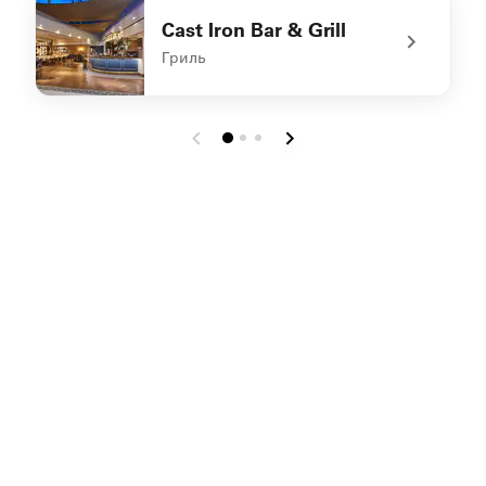
Cast Iron Bar & Grill
Гриль
undefined Cast Iron Bar & Grill