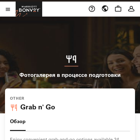
Skip to Content
Marriott Bonvoy
Открыть меню
Фотогалерея в процессе подготовки
OTHER
Grab n' Go
Обзор
Enjoy convenient grab-and-go options available 24