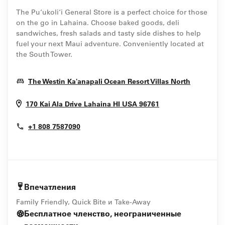
The Pu‘ukoli‘i General Store is a perfect choice for those
on the go in Lahaina. Choose baked goods, deli
sandwiches, fresh salads and tasty side dishes to help
fuel your next Maui adventure. Conveniently located at
the South Tower.
Opens I
The Westin Ka'anapali Ocean Resort Villas North
Opens In New W
170 Kai Ala Drive
Lahaina
HI
USA
96761
+1 808 7587090
Впечатления
Family Friendly, Quick Bite и Take-Away
Бесплатное членство, неограниченные