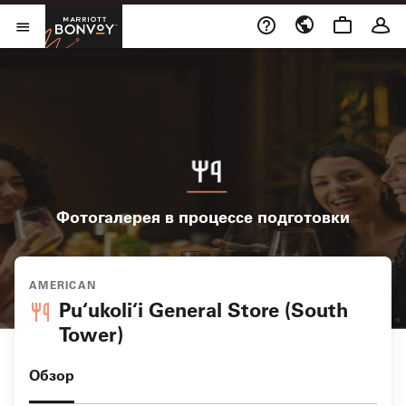
Skip to Content
Marriott Bonvoy
Открыть меню
Фотогалерея в процессе подготовки
AMERICAN
Pu‘ukoli‘i General Store (South
Tower)
Обзор