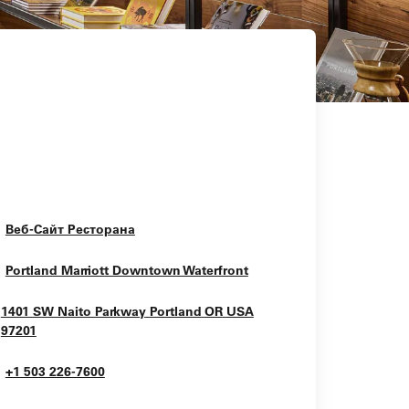
Opens In New Window
Веб-Сайт Ресторана
Opens In New Window
Portland Marriott Downtown Waterfront
1401 SW Naito Parkway
Portland
OR
USA
Opens In New Window
97201
+1 503 226-7600