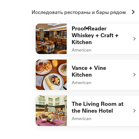
Исследовать рестораны и бары рядом
Proof•Reader
Whiskey + Craft +
Kitchen
American
undefined Proof•Reader Whiskey + Craft + K
Vance + Vine
Kitchen
American
undefined Vance + Vine Kitchen
The Living Room at
the Nines Hotel
American
undefined The Living Room at the Nines Hot