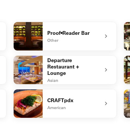
Proof•Reader Bar
Other
itchen
undefined Proof•Reader Bar
un
Departure
Restaurant +
Lounge
Asian
undefined Departure Restaurant + Lounge
un
CRAFTpdx
American
el
undefined CRAFTpdx
un