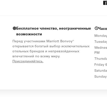
Бесплатное членство, неограниченные
Час
возможности
Monda
Перед участниками Marriott Bonvoy®
Tuesda
открывается богатый выбор исключительных
Wednes
отельных брендов и непревзойденных
PM
впечатлений по всему миру.
Thursd
opens in new window
Присоединяйтесь.
Friday
Saturd
Sunday