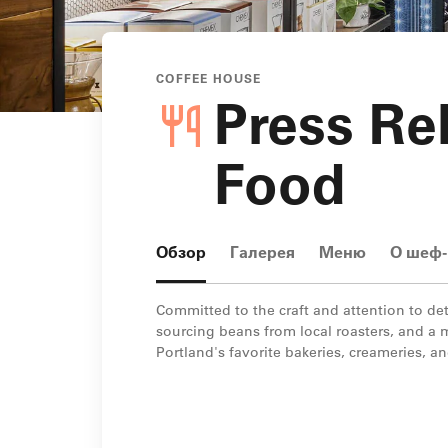
COFFEE HOUSE
Press Re
Food
Обзор
Галерея
Меню
О шеф-
Committed to the craft and attention to det
sourcing beans from local roasters, and a m
Portland's favorite bakeries, creameries, a