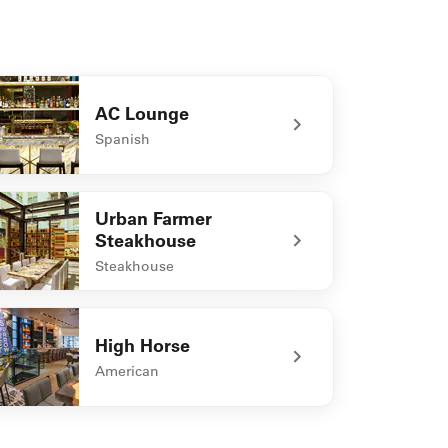
AC Lounge
Spanish
defined AC Lounge
Urban Farmer
Steakhouse
Steakhouse
defined Urban Farmer Steakhouse
High Horse
American
defined High Horse