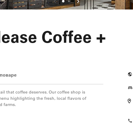
lease Coffee +
поваре
ail that coffee deserves. Our coffee shop is
enu highlighting the fresh, local flavors of
nd farms.