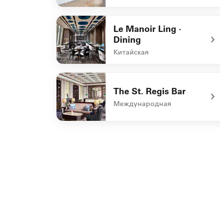
undefined Merchant Kitchen
Le Manoir Ling ·
Dining
Китайская
undefined Le Manoir Ling · Dining
The St. Regis Bar
Международная
undefined The St. Regis Bar