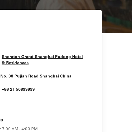
Sheraton Grand Shanghai Pudong Hotel
Opens In New Window
& Residences
Opens In New Window
No. 38 Pujian Road
Shanghai
China
+86 21 50899999
ов
y
7:00 AM - 4:00 PM