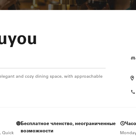
ouyou
n elegant and cozy dining space, with approachable
Бесплатное членство, неограниченные
Час
возможности
, Quick
Monda