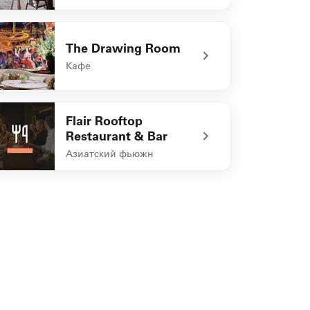
defined JW Lounge
The Drawing Room
Кафе
defined The Drawing Room
Flair Rooftop
Restaurant & Bar
Азиатский фьюжн
defined Flair Rooftop Restaurant & Bar