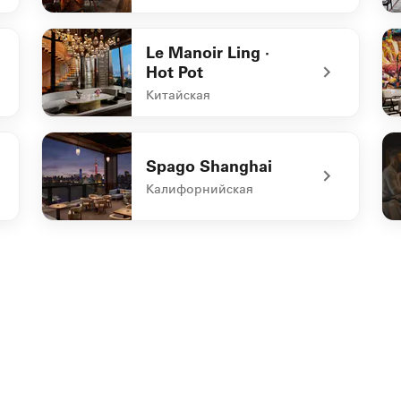
undefined FLINT
un
Le Manoir Ling ·
Hot Pot
Китайская
undefined Le Manoir Ling · Hot Pot
un
Spago Shanghai
Калифорнийская
undefined Spago Shanghai
un