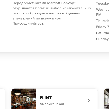
Перед участниками Marriott Bonvoy®
Tuesda
открывается богатый выбор исключительных
Wednes
отельных брендов и непревзойденных
PM
впечатлений по всему миру.
Thursd
opens in new window
Присоединяйтесь.
Friday
Saturd
Sunday
FLINT
Американская