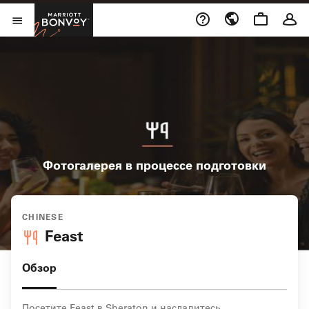
Skip to Content
Marriott Bonvoy
Открыть меню
Фотогалерея в процессе подготовки
CHINESE
Feast
Обзор
Посетите Feast в Sheraton и насладитесь