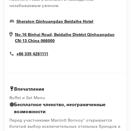
незабываемым ужином.
Opens In New W
Sheraton Qinhuangdao Beidaihe Hotel
No.16 Binhai Road, Beidaihe District
Qinhuangdao
Opens In New Window
CN-13
China
066000
+86 335 4281111
Впечатления
Buffet и Set Menu
Бесплатное членство, неограниченные
возможности
Перед участниками Marriott Bonvoy® открывается
богатый выбор исключительных отельных брендов и