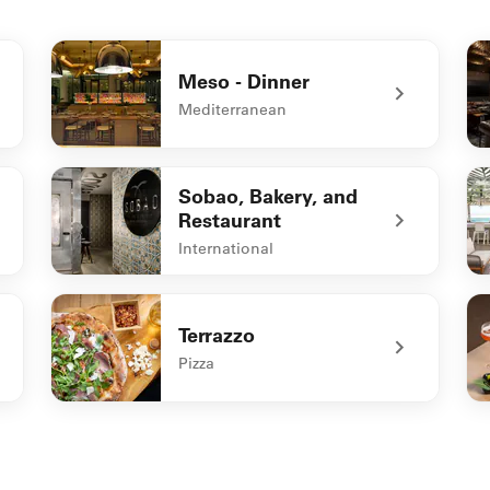
Meso - Dinner
Mediterranean
undefined Meso - Dinner
un
Sobao, Bakery, and
Restaurant
International
uffet
undefined Sobao, Bakery, and Restaurant
un
Terrazzo
Pizza
undefined Terrazzo
un