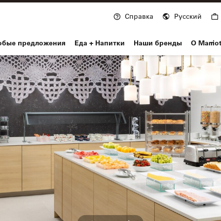
Справка
Русский
nvoy
обые предложения
Еда + Напитки
Наши бренды
О Marrio