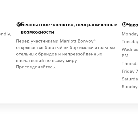
Бесплатное членство, неограниченные
Час
возможности
endly,
Monda
Перед участниками Marriott Bonvoy®
Tuesda
открывается богатый выбор исключительных
Wednes
отельных брендов и непревзойденных
PM
впечатлений по всему миру.
Thursd
opens in new window
Присоединяйтесь.
Friday
Saturd
Sunday