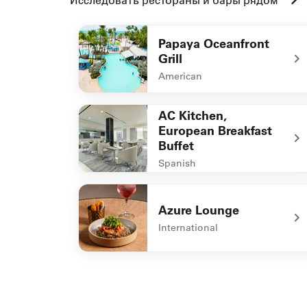
Papaya Oceanfront
Grill
American
undefined Papaya Oceanfront Grill
AC Kitchen,
European Breakfast
Buffet
Spanish
undefined AC Kitchen, European Breakfast B
Azure Lounge
International
undefined Azure Lounge