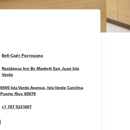
Opens In New Window
Веб-Сайт Ресторана
Residence Inn By Marriott San Juan Isla
Opens In New Window
Verde
6500 Isla Verde Avenue, Isla Verde
Carolina
Opens In New Window
Puerto Rico
00979
+1 787 5231007
Opens In New Window