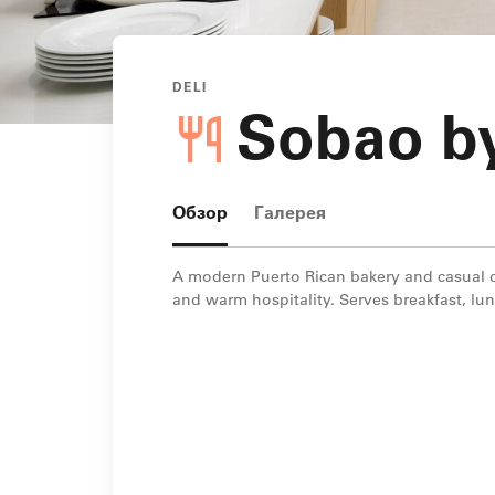
DELI
Sobao by
Обзор
Галерея
A modern Puerto Rican bakery and casual di
and warm hospitality. Serves breakfast, lu