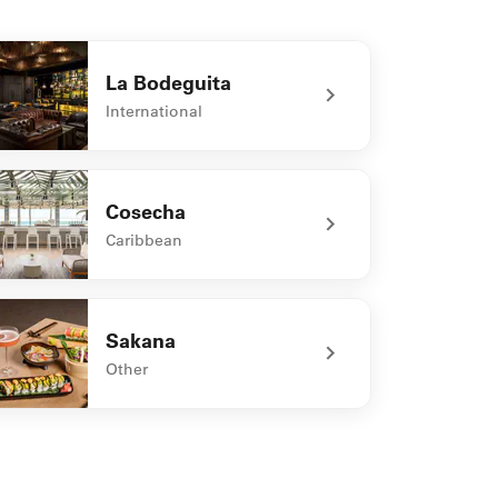
La Bodeguita
International
defined La Bodeguita
Cosecha
Caribbean
defined Cosecha
Sakana
Other
defined Sakana