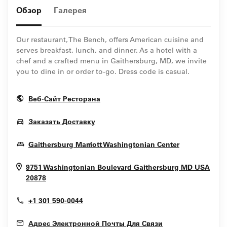
Обзор
Галерея
Our restaurant, The Bench, offers American cuisine and
serves breakfast, lunch, and dinner. As a hotel with a
chef and a crafted menu in Gaithersburg, MD, we invite
you to dine in or order to-go. Dress code is casual.
Opens In New Window
Веб-Сайт Ресторана
Opens In New Window
Заказать Доставку
Opens In N
Gaithersburg Marriott Washingtonian Center
9751 Washingtonian Boulevard
Gaithersburg
MD
USA
Opens In New Window
20878
+1 301 590-0044
Адрес Электронной Почты Для Связи