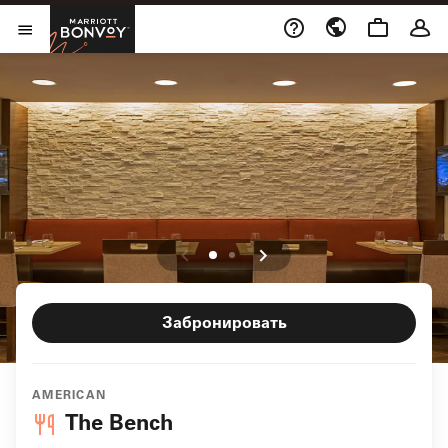
Skip to Content
Marriott Bonvoy
Открыть меню
Забронировать
AMERICAN
The Bench