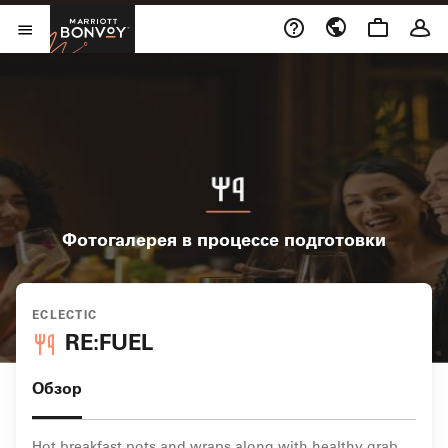
Skip to Content
Marriott Bonvoy
Открыть меню
Фотогалерея в процессе подготовки
ECLECTIC
RE:FUEL
Обзор
Hot breakfast pots and wraps along with healthy grab