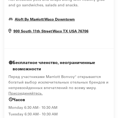
and go sandwiches, salads and snacks.
Opens In New Windo
Aloft By Marriott Waco Downtown
Opens In New
900 South 11th Street
Waco
TX
USA
76706
Бесплатное членство, неограниченные
возможности
Перед участниками Marriott Bonvoy® открывается
богатый выбор исключительных отельных брендов и
непревзойденных впечатлений по всему миру.
opens in new window
Присоединяйтесь.
Часов
Monday
6:30 AM - 10:30 AM
Tuesday
6:30 AM - 10:30 AM