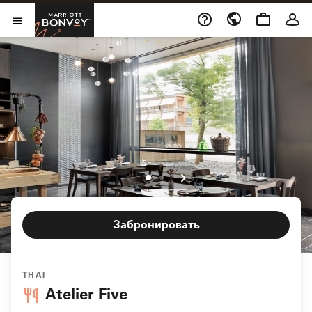
Skip to Content
Marriott Bonvoy
Открыть меню
Забронировать
THAI
Atelier Five