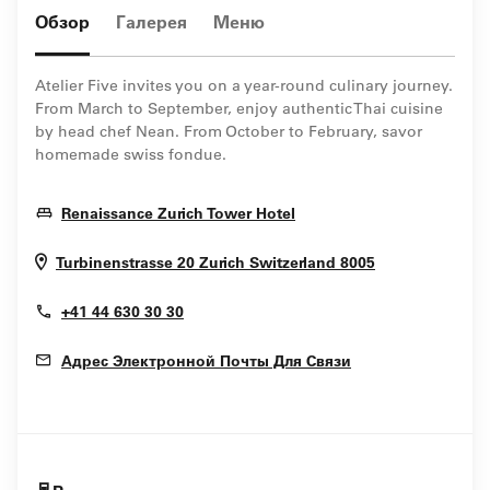
Обзор
Галерея
Меню
Atelier Five invites you on a year-round culinary journey.
From March to September, enjoy authentic Thai cuisine
by head chef Nean. From October to February, savor
homemade swiss fondue.
Opens In New Window
Renaissance Zurich Tower Hotel
Opens In Ne
Turbinenstrasse 20
Zurich
Switzerland
8005
+41 44 630 30 30
Адрес Электронной Почты Для Связи