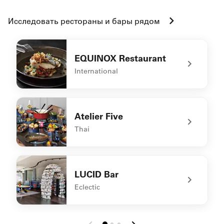
Исследовать рестораны и бары рядом
EQUINOX Restaurant
International
undefined EQUINOX Restaurant
Atelier Five
Thai
undefined Atelier Five
LUCID Bar
Eclectic
undefined LUCID Bar