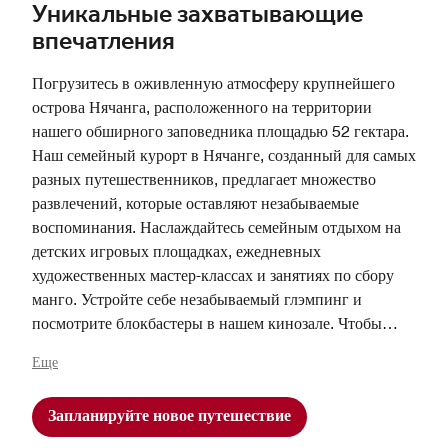
Уникальные захватывающие
впечатления
Погрузитесь в оживленную атмосферу крупнейшего
острова Нячанга, расположенного на территории
нашего обширного заповедника площадью 52 гектара.
Наш семейный курорт в Нячанге, созданный для самых
разных путешественников, предлагает множество
развлечений, которые оставляют незабываемые
воспоминания. Наслаждайтесь семейным отдыхом на
детских игровых площадках, ежедневных
художественных мастер-классах и занятиях по сбору
манго. Устройте себе незабываемый глэмпинг и
посмотрите блокбастеры в нашем кинозале. Чтобы
поддерживать отличное самочувствие, посещайте
Еще
ежедневные оздоровительные занятия в спа-центре
Quan и отдыхайте в тишине у бассейна. Откройте для
Запланируйте новое путешествие
себя и другие развлечения в Нячанге, такие как новый
зал для 3D-мини-гольфа, теннисные корты и корты для