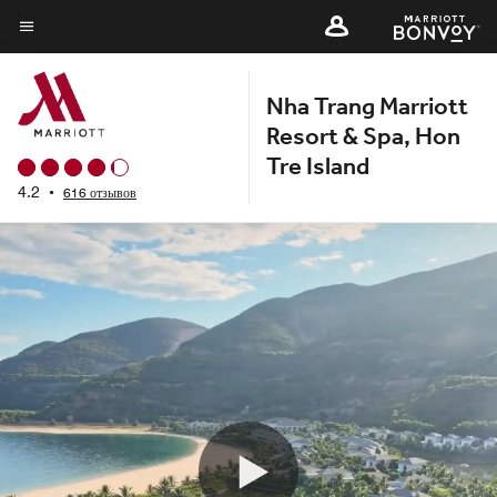
Skip
to
Текст меню
main
Nha Trang Marriott
content
Resort & Spa, Hon
Tre Island
4.2
•
616 отзывов