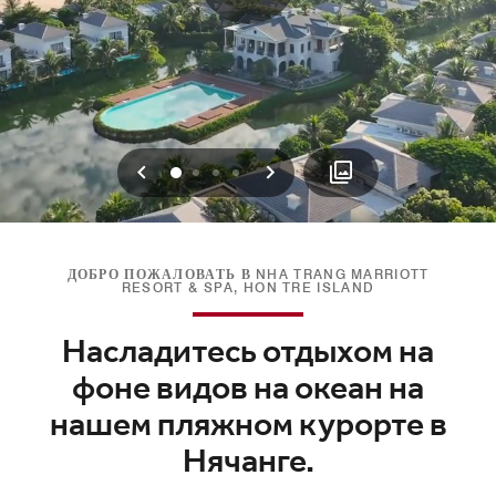
Предыдущая
Следующая
0
1
2
3
ДОБРО ПОЖАЛОВАТЬ В NHA TRANG MARRIOTT
RESORT & SPA, HON TRE ISLAND
Насладитесь отдыхом на
фоне видов на океан на
нашем пляжном курорте в
Нячанге.