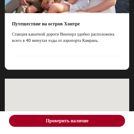
Путешествие на остров Хонтре
Станция канатной дороги Винперл удобно расположена
всего в 40 минутах езды от аэропорта Камрань.
Проверить наличие
Nha Trang Marriott
Nha Trang Marriott
Resort & Spa, Hon Tre
Resort & Spa, Hon Tre
Island
Island