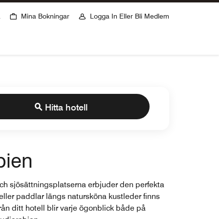
er
a
Mina Bokningar
Logga In Eller Bli Medlem
Hitta hotell
bien
och sjösättningsplatserna erbjuder den perfekta
 eller paddlar längs natursköna kustleder finns
ån ditt hotell blir varje ögonblick både på