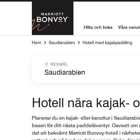
Skip to Content
Marriott Bon
Hitta och boka
Våra varu
Hem
Saudiarabien
Hotell med kajakpaddling
Resmålcombobox
RESMÅL
Hotell nära kajak- 
Planerar du en kajak- eller kanottur i Saudiara
basen för ditt nästa paddeläventyr. Oavsett om du
det ett bekvämt Marriott Bonvoy-hotell i närheten