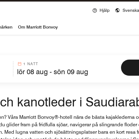
Öppnar ett nytt fönst
Hjälp
Svensk
voy
märken
Om Marriott Bonvoy
1 NATT
och kanotleder i Saudiara
bien? Våra Marriott Bonvoy®-hotell nära de bästa kajaklederna 
 glider fram på fridfulla sjöar, navigerar på slingrande floder
. Med lugna vatten och sjösättningsplatser bara en kort resa fr