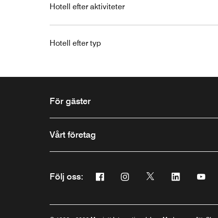
Hotell efter aktiviteter
Hotell efter typ
För gäster
Vårt företag
Facebook
Instagram
Twitter
Linkedin
Yo
Följ oss:
Öppnar ett nytt fönster
Öppnar ett nytt fönster
Öppnar ett nytt fön
Öppnar ett n
Öppna