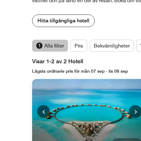
vattnet och på land en del av resan. Boka din v
Hitta tillgängliga hotell
1
Alla filter
Pris
Bekvämligheter
Visar 1-2 av 2 Hotell
Lägsta ordinarie pris för mån 07 sep - tis 08 sep