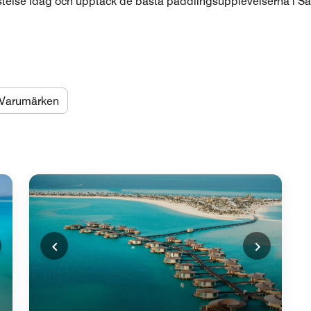
istelse idag och upptäck de bästa paddlingsupplevelserna i S
Varumärken