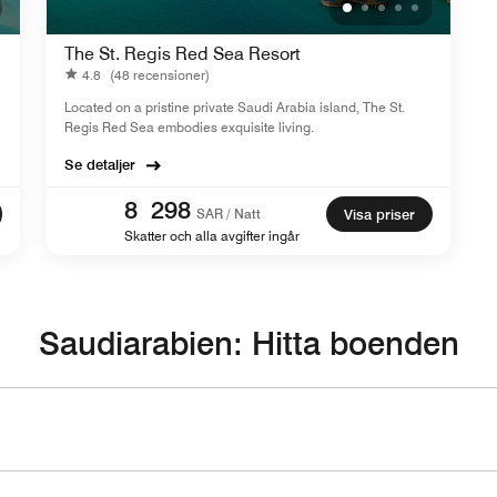
The St. Regis Red Sea Resort
4.8
(48 recensioner)
Located on a pristine private Saudi Arabia island, The St.
Regis Red Sea embodies exquisite living.
Se detaljer
8 298
SAR / Natt
Visa priser
Skatter och alla avgifter ingår
Saudiarabien: Hitta boenden