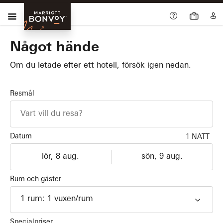
Skip Main Navigation
Meny
Marriott
Bonvoy
Något hände
Om du letade efter ett hotell, försök igen nedan.
Resmål
Datum
1 NATT
Incheckning
Utcheckning
dd/MM/yyyy
dd/MM/yyyy
Rum och gäster
1
rum
:
1
vuxen
/rum
Specialpriser