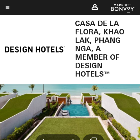
Skip
to
ข้อความเมนู
main
CASA DE LA
content
FLORA, KHAO
LAK, PHANG
NGA, A
MEMBER OF
DESIGN
HOTELS™