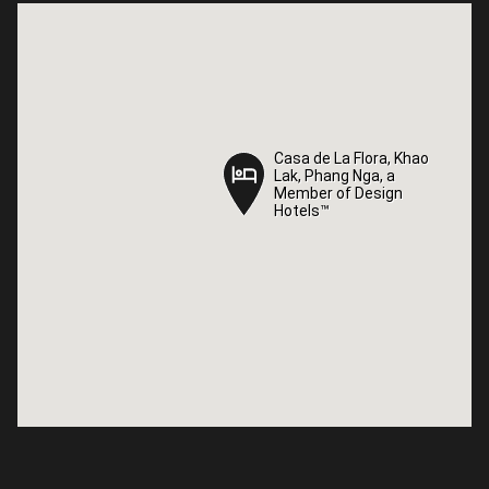
Casa de La Flora, Khao
Casa de La Flora, Khao
Lak, Phang Nga, a
Lak, Phang Nga, a
Member of Design
Member of Design
Hotels™
Hotels™