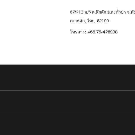
67/213 ม.5 ต.คึกคัก อ.ตะกั่วป่า จ.พั
เขาหลัก, ไทย, 82190
โทรสาร:
+66 76-428998
in
Youtube
ม่
าต่างใหม่
ิดในหน้าต่างใหม่