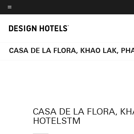
Skip
to
ข้อความเมนู
main
content
CASA DE LA FLORA, KHAO LAK, P
CASA DE LA FLORA, K
HOTELSTM