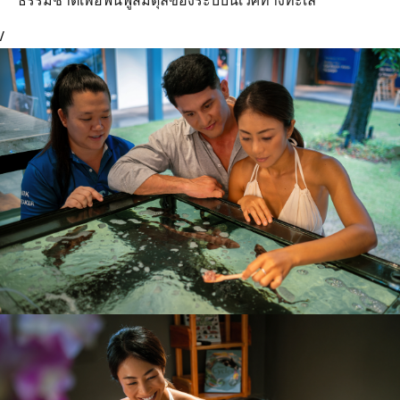
ธรรมชาติเพื่อฟื้นฟูสมดุลของระบบนิเวศทางทะเล
/