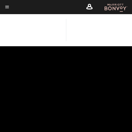
Skip
Skip
to
to
ข้อความเมนู
main
main
content
JW MARRIOTT เขาหลัก
content
รีสอร์ท แอนด์ สปา