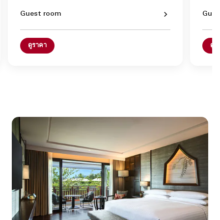
Guest room
Gues
ดูราคา
ดูร