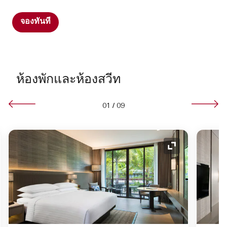
จองทันที
ห้องพักและห้องสวีท
01
/
09
อนขยาย
ไอคอนขยาย