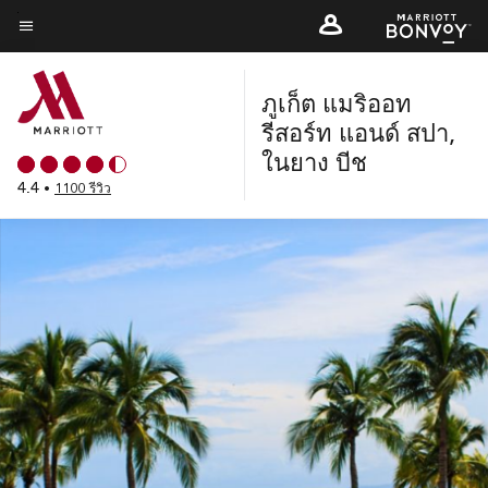
Skip
to
ข้อความเมนู
main
ภูเก็ต แมริออท
content
รีสอร์ท แอนด์ สปา,
ในยาง บีช
4.4
•
1100 รีวิว