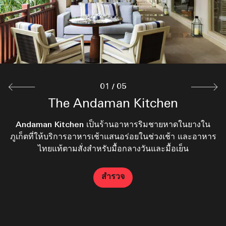
with friends and family while enjoying panoramic
views of the Andaman Sea.
สำรวจ
01
/
05
The Andaman Kitchen
Mama’s Kitchen
Big Fish Bar
Big Fish
Big Fish Bar เป็นบาร์ชมพระอาทิตย์ตกที่มีชีวิตชีวาในภูเก็ต
Andaman Kitchen เป็นร้านอาหารริมชายหาดในยางใน
ห้องอาหารและบาร์กลางแจ้งริมชายหาดในยางแห่งนี้ให้
Big Fish Restaurant & Bar เป็นร้านอาหารซีฟู้ดที่ให้
บริการอาหารประเภทย่าง อาหารทะเล และอาหารนานาชาติ
บรรยากาศแสนอบอุ่น มีบริการอาหารเอเชียแสนอร่อยโดยใช้
ภูเก็ตที่ให้บริการอาหารเช้าแสนอร่อยในช่วงเช้า และอาหาร
ตั้งอยู่ติดกับสระว่ายน้ำ และมีทิวทัศน์อันน่าทึ่งของทะเล
ยอดนิยมสำหรับมื้อกลางวันและมื้อเย็น พร้อมชมวิวอันงดงาม
อันดามัน เพลิดเพลินกับเครื่องดื่มและดนตรีหลากหลายตั้งแต่
สมุนไพรสดจากสวน พร้อมค็อกเทลที่รังสรรค์อย่างประณีต
ไทยแท้ตามสั่งสำหรับมื้อกลางวันและมื้อเย็น
กลางวันจนถึงยามดึกในบรรยากาศริมทะเลอันสมบูรณ์แบบ
ของทะเลอันดามัน
สำรวจ
สำรวจ
สำรวจ
สำรวจ