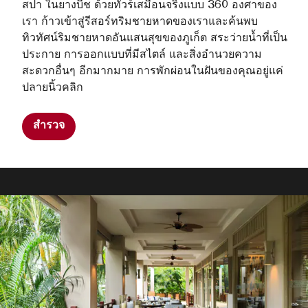
สปา ในยางบีช ด้วยทัวร์เสมือนจริงแบบ 360 องศาของ
เรา ก้าวเข้าสู่รีสอร์ทริมชายหาดของเราและค้นพบ
ทิวทัศน์ริมชายหาดอันแสนสุขของภูเก็ต สระว่ายน้ำที่เป็น
ประกาย การออกแบบที่มีสไตล์ และสิ่งอำนวยความ
สะดวกอื่นๆ อีกมากมาย การพักผ่อนในฝันของคุณอยู่แค่
ปลายนิ้วคลิก
สำรวจ
The Lounge
Nestled in the resort’s lobby, this open-air lounge is
the perfect place to chill out, plug in, and connect