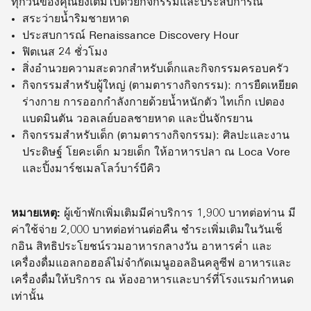
ทุกวันของคุณยังเต็มไปด้วยกิจกรรมและประสบการณ์
สระว่ายน้ำริมชายหาด
ประสบการณ์ Renaissance Discovery Hour
ฟิตเนส 24 ชั่วโมง
สิ่งอำนวยความสะดวกสำหรับเด็กและกิจกรรมครอบครัว
กิจกรรมสำหรับผู้ใหญ่ (ตามตารางกิจกรรม): การยืดเหยียด
ร่างกาย การออกกำลังกายด้วยน้ำหนักตัว ไทเก็ก เปตอง
แบดมินตัน วอลเลย์บอลชายหาด และปั่นจักรยาน
กิจกรรมสำหรับเด็ก (ตามตารางกิจกรรม): ศิลปะและงาน
ประดิษฐ์ โยคะเด็ก มวยเด็ก ให้อาหารปลา ณ Loca Vore
และปิ้งมาร์ชเมลโลว์บาร์บีคิว
หมายเหตุ:
ผู้เข้าพักเพิ่มเติมมีค่าบริการ 1,900 บาทต่อท่าน มี
ค่าใช้จ่าย 2,000 บาทต่อท่านต่อคืน ชำระเพิ่มเติมในวันเช็
กอิน สิทธิประโยชน์รวมอาหารกลางวัน อาหารค่ำ และ
เครื่องดื่มแอลกอฮอล์ไม่จำกัดเมนูออลอินคลูซีฟ อาหารและ
เครื่องดื่มให้บริการ ณ ห้องอาหารและบาร์ที่โรงแรมกำหนด
เท่านั้น