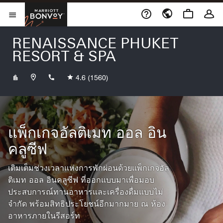
Skip to Content
เปิดในหน้าต่างใหม่
Marriott Bonvoy
เปิดเมนู
RENAISSANCE PHUKET
RESORT & SPA
+6676363999
4.6
(1560)
แพ็กเกจอัลติเมท ออล อิน
คลูซีฟ
เติมเต็มช่วงเวลาแห่งการพักผ่อนด้วยแพ็กเกจอัล
ติเมท ออล อินคลูซีฟ ที่ออกแบบมาเพื่อมอบ
ประสบการณ์ทานอาหารและเครื่องดื่มแบบไม่
จำกัด พร้อมสิทธิประโยชน์อีกมากมาย ณ ห้อง
อาหารภายในรีสอร์ท