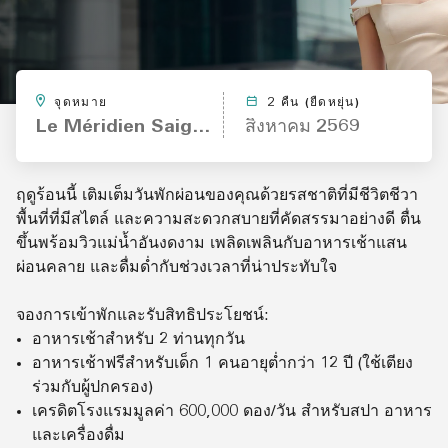
จุดหมาย
2 คืน (ยืดหยุ่น)
Le Méridien Saigon
สิงหาคม 2569
ฤดูร้อนนี้
เติมเต็มวันพักผ่อนของคุณด้วยรสชาติที่มีชีวิตชีวา
พื้นที่ที่มีสไตล์
และความสะดวกสบายที่คัดสรรมาอย่างดี
ตื่น
ขึ้นพร้อมวิวแม่น้ำอันงดงาม
เพลิดเพลินกับอาหารเช้าแสน
ผ่อนคลาย
และดื่มด่ำกับช่วงเวลาที่น่าประทับใจ
จองการเข้าพักและรับสิทธิประโยชน์
:
อาหารเช้าสำหรับ
2
ท่านทุกวัน
อาหารเช้าฟรีสำหรับเด็ก
1
คนอายุต่ำกว่า
12
ปี
(
ใช้เตียง
ร่วมกับผู้ปกครอง
)
เครดิตโรงแรมมูลค่า
600,000
ดอง
/
วัน
สำหรับสปา
อาหาร
และเครื่องดื่ม