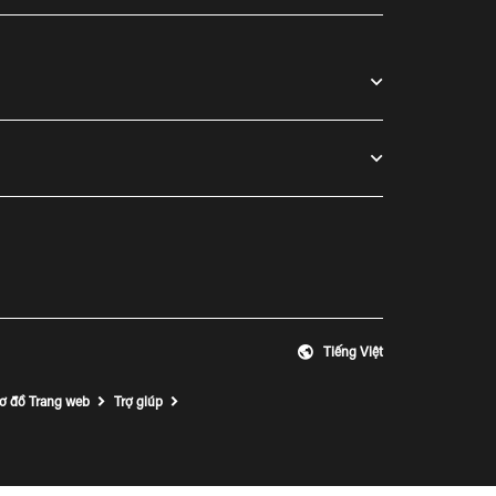
Tiếng Việt
Mở cửa sổ mới
ơ đồ Trang web
Trợ giúp