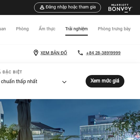
Đăng nhập hoặc tham gia
uan
Phòng
Ẩm thực
Trải nghiệm
Phòng trưng bày
XEM BẢN ĐỒ
+84 28-38919999
 ĐẶC BIỆT
Xem mức giá
u chuẩn thấp nhất