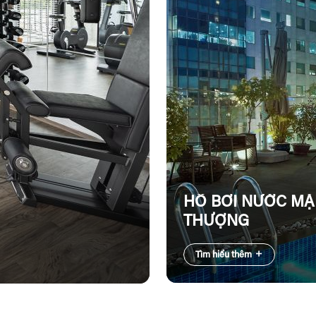
HỒ BƠI NƯỚC MẶ
THƯỢNG
Tìm hiểu thêm