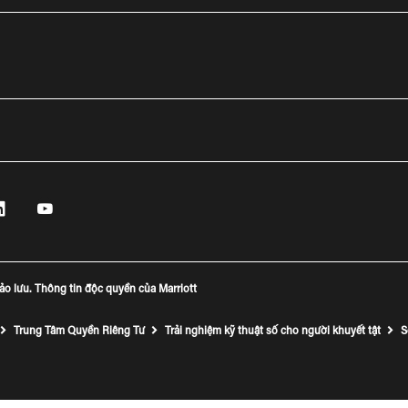
r
Linkedin
Youtube
sổ mới
Mở cửa sổ mới
Mở cửa sổ mới
bảo lưu. Thông tin độc quyền của Marriott
Trung Tâm Quyền Riêng Tư
Trải nghiệm kỹ thuật số cho người khuyết tật
S