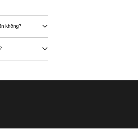
iên không?
?