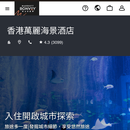
Skip to Content
萬豪旅享家
開啟功能表
香港萬麗海景酒店
+85228028888
4.3
(3099)
入住開啟城市探索
旅途多一度|發掘城市細節，享受悠然旅途