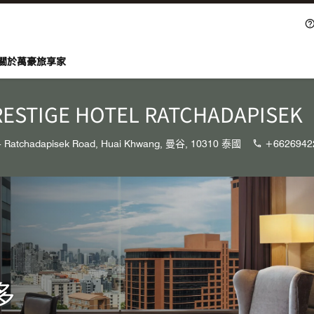
關於萬豪旅享家
RESTIGE HOTEL RATCHADAPISEK
4 Ratchadapisek Road, Huai Khwang, 曼谷, 10310 泰國
+6626942
多