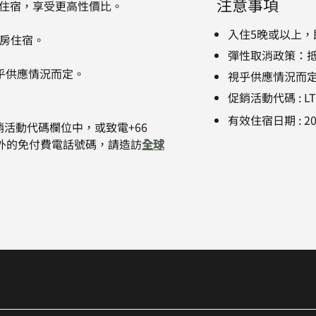
注意事項
pisek延長住宿，享受更高性價比。
入住5晚或以上，
客房住宿。
彈性取消政策：抵
乎供應情況而定。
視乎供應情況而
促銷活動代碼
:
L
有效住宿日期
:
2
活動代碼欄位中，或致電+66
美國以外的免付費電話號碼，請造訪
全球