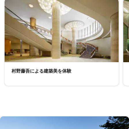
のカルーセルをスキップ 3カードで。
村野藤吾による建築美を体験
ロビー 村野藤吾による建築美を体験 新しいウィンドウで開
ゴ