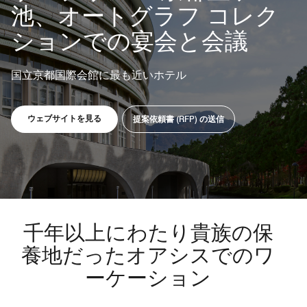
池、オートグラフ コレク
ションでの宴会と会議
国立京都国際会館に最も近いホテル
新しいウィンドウで開く
新しいウィンドウで開く
ウェブサイトを見る
提案依頼書 (RFP) の送信
千年以上にわたり貴族の保
養地だったオアシスでのワ
ーケーション