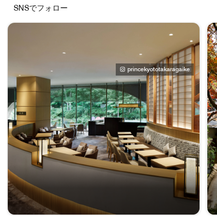
SNSでフォロー
princekyototakaragaike