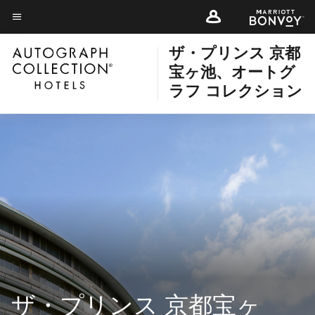
Skip
Skip
to
to
メニューのテキスト
main
main
ザ・プリンス 京都
content
content
宝ヶ池、オートグ
ラフ コレクション
ザ・プリンス 京都宝ヶ