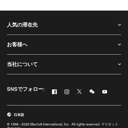
ロビーラウンジ
テ
人気の滞在先
お客様へ
当社について
SNSでフォロー:
Facebook
Instagram
Twitter
Messenger
Youtube
新しいウィンドウで開く
新しいウィンドウで開く
新しいウィンドウで開
新しいウィンド
新しいウィ
日本語
© 1996 - 2026 Marriott International, Inc. All rights reserved. マリオット