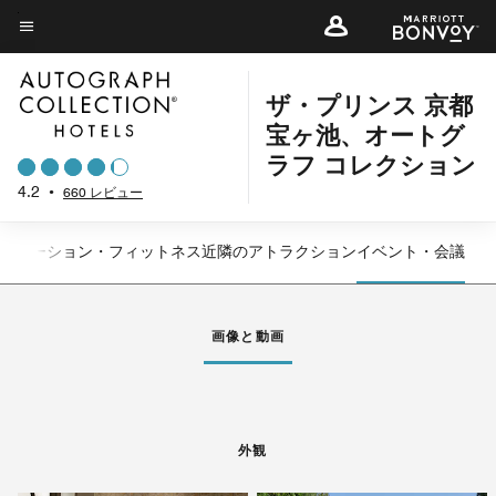
Skip
to
メニューのテキスト
main
content
ザ・プリンス 京都
宝ヶ池、オートグ
ラフ コレクション
4.2
•
660 レビュー
リエーション・フィットネス
近隣のアトラクション
イベント・会議
左矢印
右
画像と動画
外観