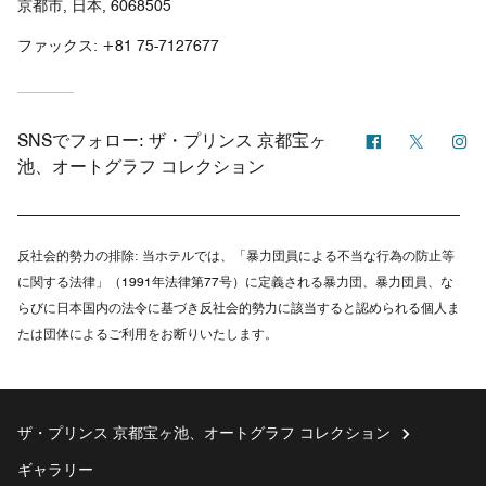
京都市, 日本, 6068505
ファックス:
+81 75-7127677
Facebook
Twitter
In
SNSでフォロー:
ザ・プリンス 京都宝ヶ
池、オートグラフ コレクション
反社会的勢力の排除:
当ホテルでは、「暴力団員による不当な行為の防止等
に関する法律」（1991年法律第77号）に定義される暴力団、暴力団員、な
らびに日本国内の法令に基づき反社会的勢力に該当すると認められる個人ま
たは団体によるご利用をお断りいたします。
ザ・プリンス 京都宝ヶ池、オートグラフ コレクション
ギャラリー