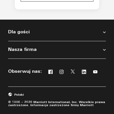
Dla gości
Nasza firma
Obserwuj nas:
Facebook
Instagram
Twitter
Linkedin
Youtub
Opens a new window
Opens a new window
Opens a new windo
Opens a new 
Opens a 
Polski
© 1996 – 2026 Marriott International, Inc. Wszelkie prawa
zastrzeżone. Informacje zastrzeżone firmy Marriott