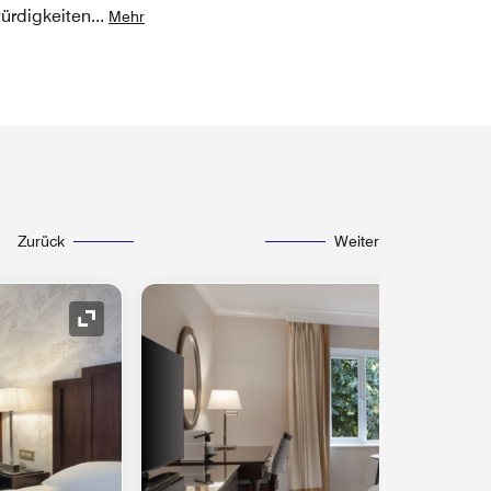
würdigkeiten
...
Mehr
Zurück
Weiter
Symbol "Ausklappen"