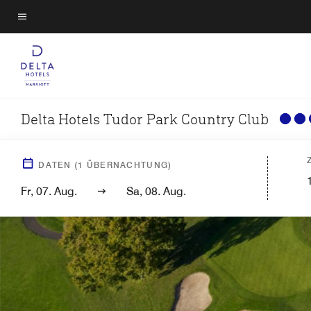
Skip
to
Menütext
main
content
Delta Hotels Tudor Park Country Club
DATEN
(
1
ÜBERNACHTUNG)
Fr, 07. Aug.
Sa, 08. Aug.