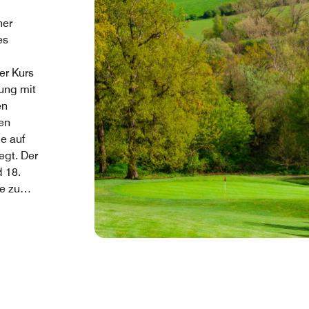
ner
es
er Kurs
ung mit
en
len
e auf
egt. Der
d 18.
ie zum