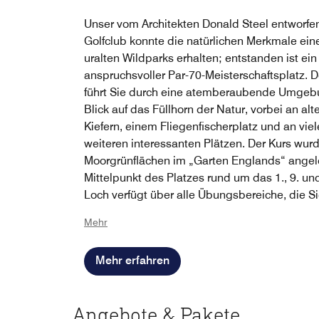
Unser vom Architekten Donald Steel entworfe
Golfclub konnte die natürlichen Merkmale ein
uralten Wildparks erhalten; entstanden ist ein
anspruchsvoller Par-70-Meisterschaftsplatz. D
führt Sie durch eine atemberaubende Umgeb
Blick auf das Füllhorn der Natur, vorbei an alt
Kiefern, einem Fliegenfischerplatz und an vie
weiteren interessanten Plätzen. Der Kurs wurd
Moorgrünflächen im „Garten Englands“ angel
Mittelpunkt des Platzes rund um das 1., 9. un
Loch verfügt über alle Übungsbereiche, die S
Üben vor Ihrem Spiel benötigen.
Mehr
Mehr erfahren
Angebote & Pakete