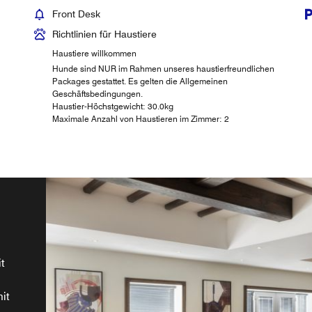
Front Desk
Richtlinien für Haustiere
Haustiere willkommen
Hunde sind NUR im Rahmen unseres haustierfreundlichen
Packages gestattet. Es gelten die Allgemeinen
Geschäftsbedingungen.
Haustier-Höchstgewicht: 30.0kg
Maximale Anzahl von Haustieren im Zimmer: 2
n
ahl
t
in
ws
n,
mit
e
ee