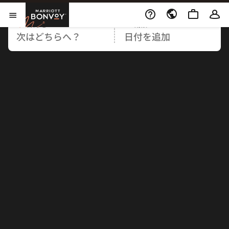
Marriott Bonvoy
目的地
期限
メニューを開く