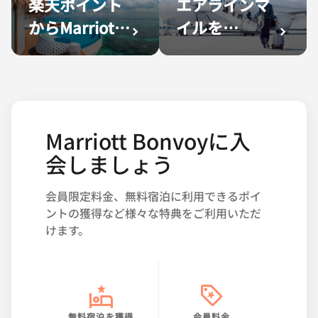
楽天ポイント
エアラインマ
からMarriott
イルを
Bonvoyポイ
Marriott
ントへの交
Bonvoyポイ
換！
ントへ交換！
Marriott Bonvoyに入
会しましょう
会員限定料金、無料宿泊に利用できるポイ
ントの獲得など様々な特典をご利用いただ
けます。
無料宿泊を獲得
会員料金