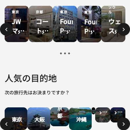
ソウ
ル
東京
東京
京都
東京
ウェ
Four
JW
コー
Four
ステ
Points
マリ
トヤ
Points
ィ
Flex
オッ
ー
Flex
ン・
By
ト・
ド・
By
ソウ
Sheraton
ホテ
バ
Sheraton
ル・
東京
ル東
イ・
東京
人気の目的地
パル
東神
京
マリ
上野
ナス
田
オッ
次の旅行先はお決まりですか？
ト京
ハ
ワ
都四
バ
ソ
京
イ
ン
ウ
条烏
都
コ
ル
東京
大阪
沖縄
丸
ク