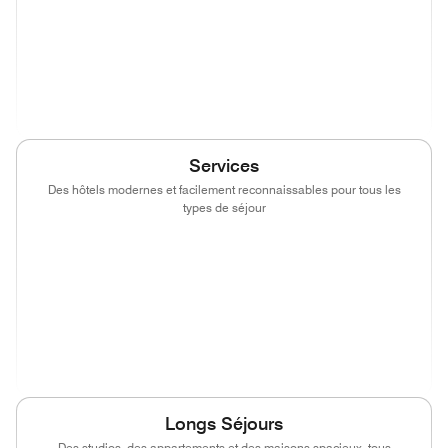
(opens in new window)
(opens in new window)
(opens in new window)
(opens in new wind
(opens in new window)
Services
Des hôtels modernes et facilement reconnaissables pour tous les
types de séjour
(opens in new window)
(opens in new window)
(opens in new window)
(opens in new wind
(opens in new window)
(opens in new window)
(opens in new window)
(opens in new wind
(opens in new window)
(opens in new window)
(opens in new window)
(opens in new wind
Longs Séjours
Des studios, des appartements et des maisons spacieux, tous