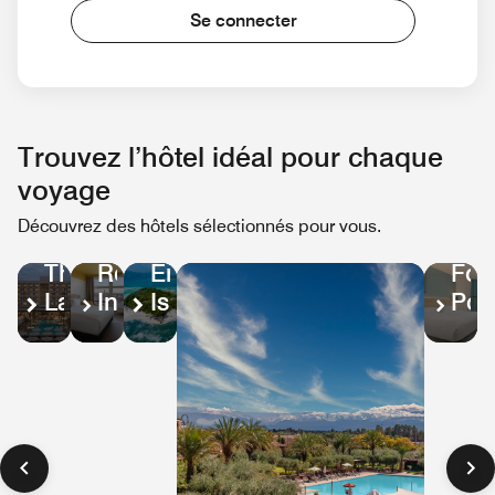
Se connecter
Trouvez l’hôtel idéal pour chaque
voyage
Découvrez des hôtels sélectionnés pour vous.
FRAN
SEYCHELLES
CHYPRE
FRANCE
Fou
Enchanted
The
Residence
Poi
Island
Landmark
Inn
Rei
Resort
Nicosia,
by
Cat
Autograph
Marriott
Collection
Lille