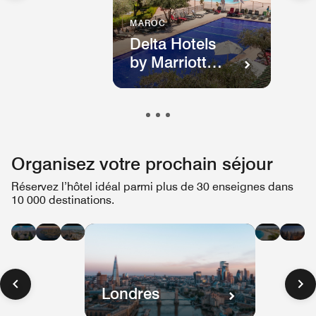
MAROC
Delta Hotels
by Marriott
Marrakech
Organisez votre prochain séjour
Réservez l’hôtel idéal parmi plus de 30 enseignes dans
10 000 destinations.
Paris
Malte
Bordeaux
Nice
Du
Londres