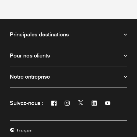
Principales destinations
Pour nos clients
Notre entreprise
Facebook
Instagram
Twitter
Linkedin
Youtube
Suivez-nous :
Ouvre une nouvelle fenêtre
Ouvre une nouvelle fenêtre
Ouvre une nouvelle fenêt
Ouvre une nouvelle 
Ouvre une nou
Français