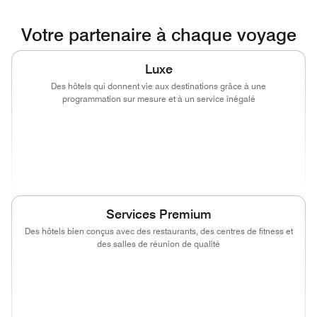
Votre partenaire à chaque voyage
Luxe
Des hôtels qui donnent vie aux destinations grâce à une
programmation sur mesure et à un service inégalé
(opens in new window)
(opens in new window)
(opens in new window)
(opens in new wind
(opens in new window)
(opens in new window)
Services Premium
Des hôtels bien conçus avec des restaurants, des centres de fitness et
des salles de réunion de qualité
(opens in new window)
(opens in new window)
(opens in new window)
(opens in new wind
(opens in new window)
(opens in new window)
(opens in new window)
(opens in new wind