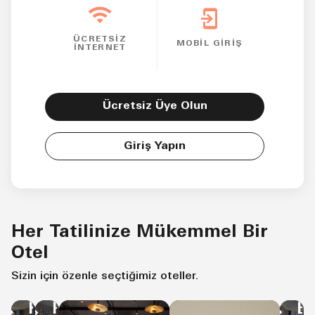
ÜCRETSİZ
MOBİL GİRİŞ
İNTERNET
Ücretsiz Üye Olun
Giriş Yapın
Her Tatilinize Mükemmel Bir
Otel
İS
İSTANBUL
İSTANBUL
Sizin için özenle seçtiğimiz oteller.
Ma
Delta
Four
Ex
Hotels
Points