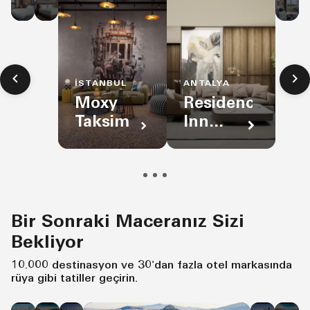
A
Karakoy
by
In
Sheraton
Pendik
İSTANBUL
ANTALYA
Moxy
Residence
Taksim
Inn
Antalya
Bir Sonraki Maceranız Sizi
Bekliyor
10.000 destinasyon ve 30'dan fazla otel markasında
rüya gibi tatiller geçirin.
İstanbul
Bodrum
Dubai
Lond
Ti