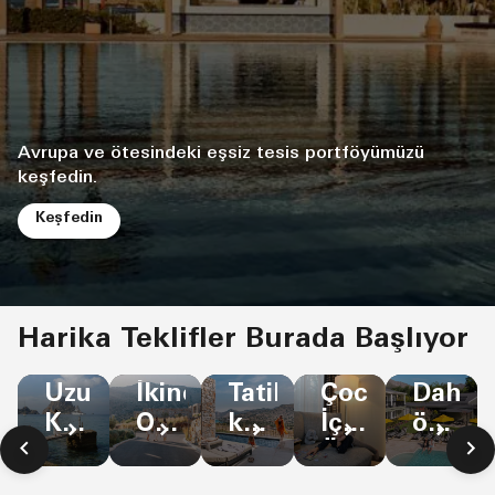
Avrupa ve ötesindeki eşsiz tesis portföyümüzü
keşfedin.
Keşfedin
Harika Teklifler Burada Başlıyor
Uzun
Tatil
Çocuklar
Daha
İkinci
Kalın,
köylerinde
İçin
önce
Odaya
%20
%20'ye
Ücretsiz
planla
%50
Tasarruf
varan
Konaklama
daha
İndirim