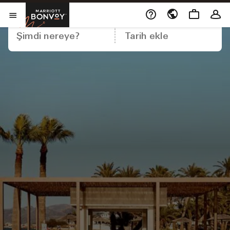
Yeni bir pencerede açı
Marriott Bonvoy
DESTINASYON
TARIHLER
Menüyü Aç