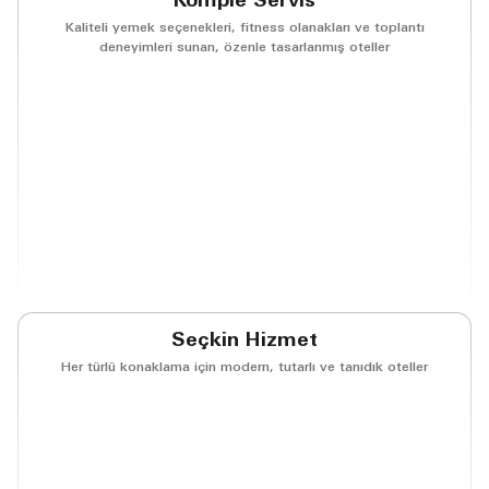
Komple Servis
Kaliteli yemek seçenekleri, fitness olanakları ve toplantı
deneyimleri sunan, özenle tasarlanmış oteller
(opens in new window)
(opens in new window)
(opens in new window)
(opens in new w
(opens in new window)
(opens in new window)
(opens in new window)
(opens in new w
(opens in new window)
(opens in new window)
(opens in new window)
(opens in new w
(opens in new window)
Seçkin Hizmet
Her türlü konaklama için modern, tutarlı ve tanıdık oteller
(opens in new window)
(opens in new window)
(opens in new window)
(opens in new w
(opens in new window)
(opens in new window)
(opens in new window)
(opens in new w