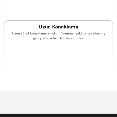
(opens in new window)
(opens in new window)
(opens in new window)
(opens in new w
Uzun Konaklama
Uzun süreli konaklamalar için mükemmel şekilde tasarlanmış
geniş stüdyolar, daireler ve evler
(opens in new window)
(opens in new window)
(opens in new window)
(opens in new w
(opens in new window)
(opens in new window)
(opens in new window