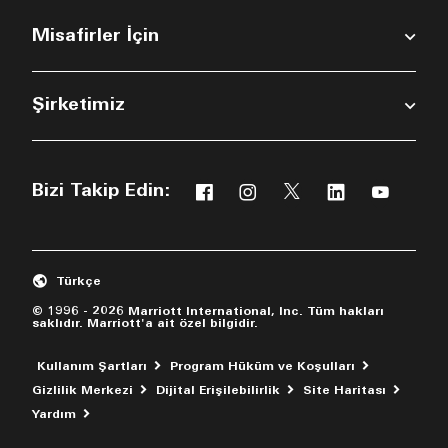
Misafirler İçin
Şirketimiz
Bizi Takip Edin:
Facebook
Instagram
Twitter
Linkedin
Youtub
Yeni bir pencerede açılır
Yeni bir pencerede açılır
Yeni bir pencerede aç
Yeni bir pencer
Yeni bir 
Türkçe
© 1996 - 2026 Marriott International, Inc. Tüm hakları
saklıdır. Marriott'a ait özel bilgidir.
Kullanım Şartları
Program Hüküm ve Koşulları
Gizlilik Merkezi
Dijital Erişilebilirlik
Site Haritası
Yeni bir pencerede açılır
Yardım