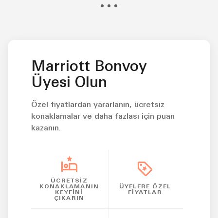
Edin
indirim
ve
çok
Yemek
kazan
Marriott Bonvoy
Üyesi Olun
Özel fiyatlardan yararlanın, ücretsiz
konaklamalar ve daha fazlası için puan
kazanın.
ÜCRETSIZ
KONAKLAMANIN
ÜYELERE ÖZEL
KEYFINI
FIYATLAR
ÇIKARIN