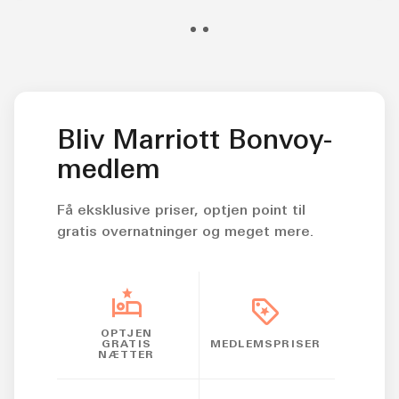
op til
spiser
mere
på
20 %
gratis
dit
værelse
nr. 2
Bliv Marriott Bonvoy-
medlem
Få eksklusive priser, optjen point til
gratis overnatninger og meget mere.
OPTJEN
GRATIS
MEDLEMSPRISER
NÆTTER