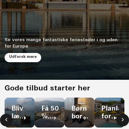
Se vores mange fantastiske feriesteder i og uden
for Europa
Udforsk mere
Gode tilbud starter her
Bliv
Børn
Planlæg
Få 50
længere,
bor
forud,
%
spar
og
spar
rabat