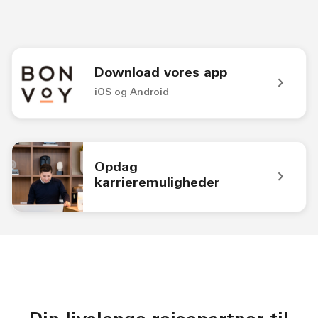
Download vores app
iOS og Android
Bonvoy-app-logo Få adgang til fantastiske oplevelser med
Opdag
karrieremuligheder
hotelmedarbejder i receptionen Opdag karrieremuligheder