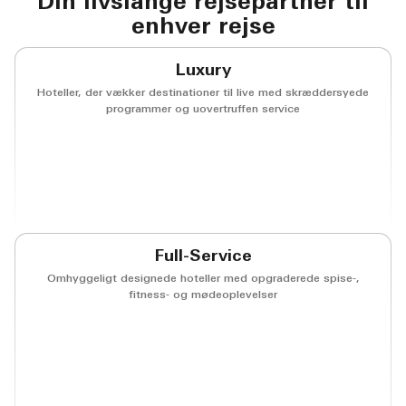
Din livslange rejsepartner til
enhver rejse
Luxury
Hoteller, der vækker destinationer til live med skræddersyede
programmer og uovertruffen service
(opens in new window)
(opens in new window)
(opens in new window)
(opens in new w
(opens in new window)
(opens in new window)
Full-Service
Omhyggeligt designede hoteller med opgraderede spise-,
fitness- og mødeoplevelser
(opens in new window)
(opens in new window)
(opens in new window)
(opens in new w
(opens in new window)
(opens in new window)
(opens in new window)
(opens in new w