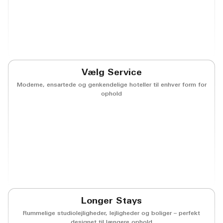
(opens in new window)
(opens in new window)
(opens in new window)
(opens in new w
(opens in new window)
Vælg Service
Moderne, ensartede og genkendelige hoteller til enhver form for
ophold
(opens in new window)
(opens in new window)
(opens in new window)
(opens in new w
(opens in new window)
(opens in new window)
(opens in new window)
(opens in new w
(opens in new window)
(opens in new window)
(opens in new window)
(opens in new w
Longer Stays
Rummelige studiolejligheder, lejligheder og boliger – perfekt
designet til længere ophold