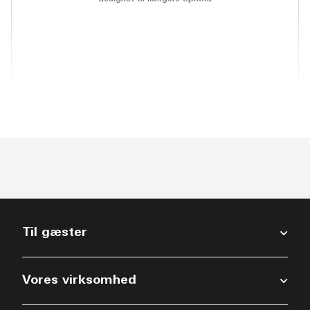
(opens in new window)
(opens in new window)
(opens in new window)
(opens in new w
(opens in new window)
(opens in new window)
(opens in new window
Til gæster
Vores virksomhed