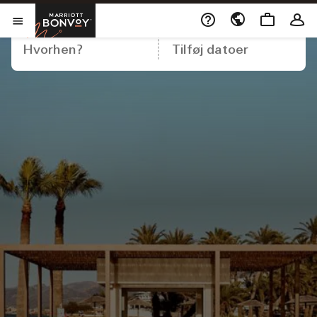
Åbner et nyt vindue
Marriott Bonvoy
DESTINATION
DATOER
openMenu