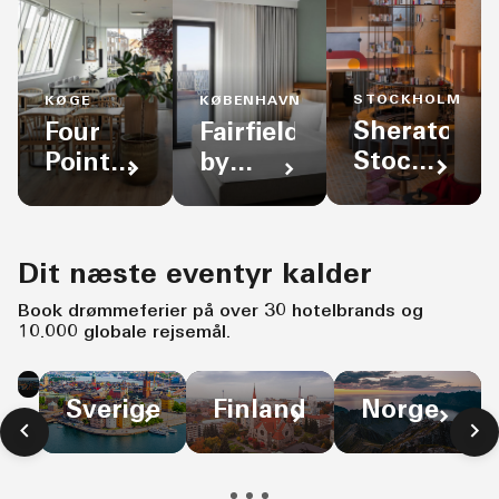
STOCKHOLM
KØGE
KØBENHAVN
Sheraton
Four
Fairfield
Stockholm
Points
by
Hotel
Flex by
Marriott
Sheraton
Nordhavn
Koge
Dit næste eventyr kalder
Book drømmeferier på over 30 hotelbrands og
10.000 globale rejsemål.
Danmark
Sverige
Finland
Norge