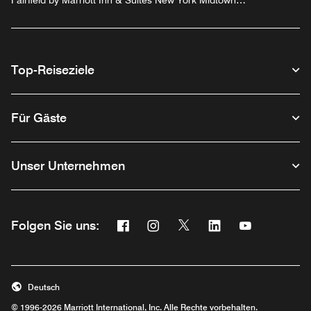
Fairfield by Marriott Inn & Suites New York Midtown
Manhattan/Penn Station
Top-Reiseziele
Für Gäste
Unser Unternehmen
Facebook
Instagram
Twitter
Linkedin
Youtube
Folgen Sie uns:
Opens a new window
Opens a new window
Opens a new window
Opens a new wind
Opens a new
Deutsch
© 1996-2026 Marriott International, Inc. Alle Rechte vorbehalten.