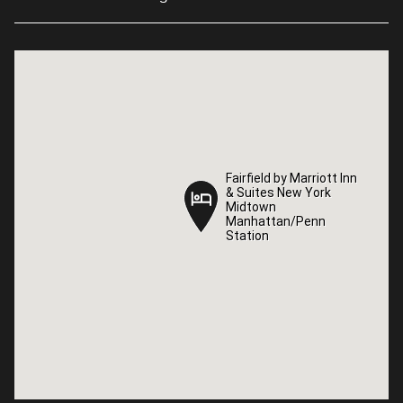
Fairfield by Marriott Inn
Fairfield by Marriott Inn
& Suites New York
& Suites New York
Midtown
Midtown
Manhattan/Penn
Manhattan/Penn
Station
Station