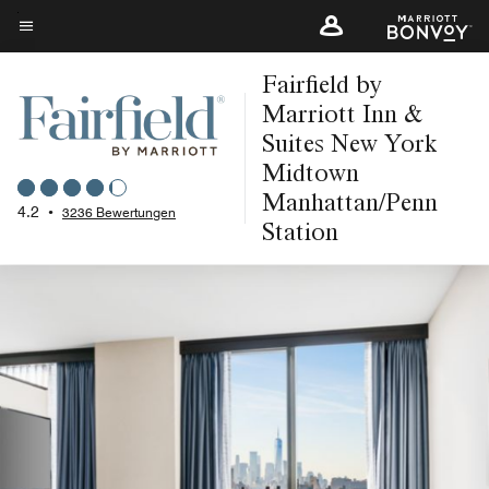
Skip
to
Menütext
main
Fairfield by
content
Marriott Inn &
Suites New York
Midtown
Manhattan/Penn
4.2
•
3236 Bewertungen
Station