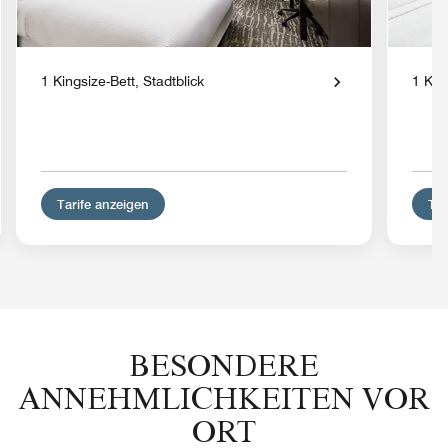
1 Kingsize-Bett, Stadtblick
1 Kin
Tarife anzeigen
Tar
BESONDERE
ANNEHMLICHKEITEN VOR
ORT