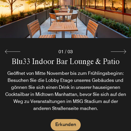
01
/
03
Blu33 Indoor Bar Lounge & Patio
Blu33 Rooftop Bar Open Spring
Complimentary Breakfast
Summer
Unser Hotel in Midtown Manhattan ermöglicht Ihnen mit
Geöffnet von Mitte November bis zum Frühlingsbeginn:
kostenlosem Frühstück einen energiegeladenen Start in
Besuchen Sie die Lobby Etage unseres Gebäudes und
Genießen Sie Cocktails in unserer Bar auf dem Dach in
gönnen Sie sich einen Drink in unserer hauseigenen
den Tag.
der Nähe der Penn Station NYC, die von Frühling bis
Cocktailbar in Midtown Manhattan, bevor Sie sich auf den
Anfang November täglich geöffnet ist. Der Barservice wird
Weg zu Veranstaltungen im MSG Stadium auf der
das ganze Jahr über angeboten: Von Ende Oktober bis
Erkunden
anderen Straßenseite machen.
zum Ende des Winters wird Blu33 in die Lobby Etage
verlegt und steht als Blu33 Lounge mit Außenpatio zur
Verfügung.
Erkunden