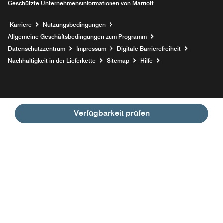
Geschützte Unternehmensinformationen von Marriott
Opens a new window
Karriere
Nutzungsbedingungen
Allgemeine Geschäftsbedingungen zum Programm
Datenschutzzentrum
Impressum
Digitale Barrierefreiheit
Nachhaltigkeit in der Lieferkette
Sitemap
Hilfe
Verfügbarkeit prüfen