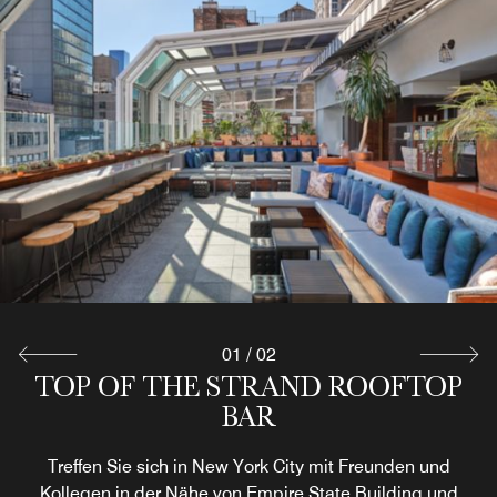
01
/
02
TOP OF THE STRAND ROOFTOP
TWISTED KNOT CAFÉ AND
LOUNGE
BAR
Treffen Sie sich in New York City mit Freunden und
Lernen Sie den historischen Garment District von
Manhattan kennen. Bevor Sie sich auf den Weg machen,
Kollegen in der Nähe von Empire State Building und