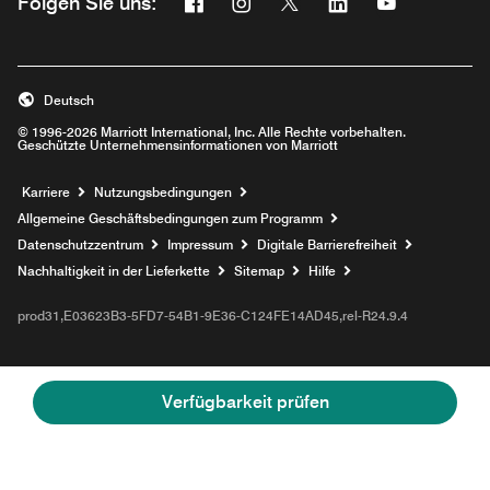
Facebook
Instagram
Twitter
Linkedin
Youtube
Folgen Sie uns:
Opens a new window
Opens a new window
Opens a new window
Opens a new wind
Opens a new
Deutsch
© 1996-2026 Marriott International, Inc. Alle Rechte vorbehalten.
Geschützte Unternehmensinformationen von Marriott
Opens a new window
Karriere
Nutzungsbedingungen
Allgemeine Geschäftsbedingungen zum Programm
Datenschutzzentrum
Impressum
Digitale Barrierefreiheit
Nachhaltigkeit in der Lieferkette
Sitemap
Hilfe
prod31,E03623B3-5FD7-54B1-9E36-C124FE14AD45,rel-R24.9.4
Verfügbarkeit prüfen