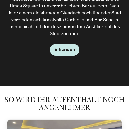
Times Square in unserer beliebten Bar auf dem Dach.
um New York zu erkunden, gönnen Sie sich eine
Unter einem einfahrbaren Glasdach hoch über der Stadt
Kaffeespezialität, ein leckeres Frühstück oder frisches
Gebäck. Später können Sie sich bei Live-Jazz sowie
verbinden sich kunstvolle Cocktails und Bar-Snacks
harmonisch mit dem faszinierendem Ausblick auf das
Cocktails, den Erzeugnissen örtlicher Brauereien und
herzhaften Snacks in unserem Restaurant auf dem Dach
Stadtzentrum.
in NYC entspannen.
Erkunden
Erkunden
SO WIRD IHR AUFENTHALT NOCH
ANGENEHMER