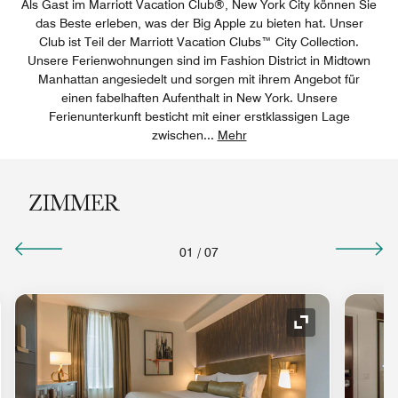
Als Gast im Marriott Vacation Club®, New York City können Sie
das Beste erleben, was der Big Apple zu bieten hat. Unser
Club ist Teil der Marriott Vacation Clubs™ City Collection.
Unsere Ferienwohnungen sind im Fashion District in Midtown
Manhattan angesiedelt und sorgen mit ihrem Angebot für
einen fabelhaften Aufenthalt in New York. Unsere
Ferienunterkunft besticht mit einer erstklassigen Lage
zwischen
...
Mehr
ZIMMER
01
/
07
ol "Ausklappen"
Symbol "Auskl