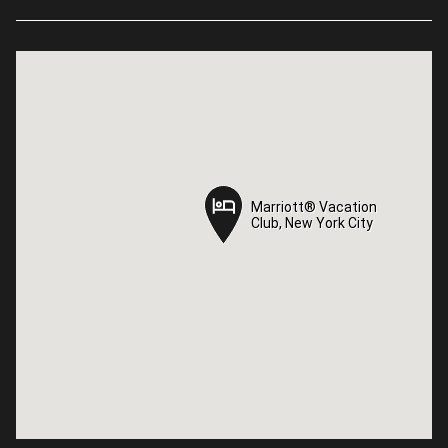
Marriott® Vacation
Marriott® Vacation
Club, New York City
Club, New York City