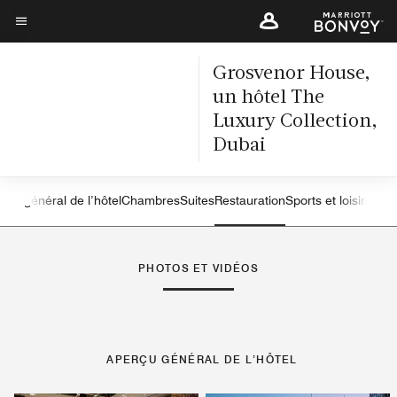
Skip
to
Texte du menu
main
Grosvenor House,
content
un hôtel The
Luxury Collection,
Dubai
rçu général de l’hôtel
Chambres
Suites
Restauration
Sports et loisirs
Spa
flèche vers la gauche
flè
PHOTOS ET VIDÉOS
APERÇU GÉNÉRAL DE L’HÔTEL